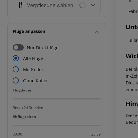
Verpflegung wählen
- Fahr
Unt
Flüge anpassen
- Bill
Nur Direktflüge
Wic
Alle Flüge
Bei p
Mit Koffer
In-Zei
Ohne Koffer
Dies 
einen
Flugdauer
Flugdauer
Hin
Bis zu 24 Stunden
Diese
Abflugzeiten
Abflugzeiten
Bedür
00:00
23:59