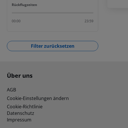
Rückflugzeiten
Rückflugzeiten
00:00
23:59
Filter zurücksetzen
Footer
Footer navigation
Über uns
AGB
Cookie-Einstellungen ändern
Cookie-Richtlinie
Datenschutz
Impressum