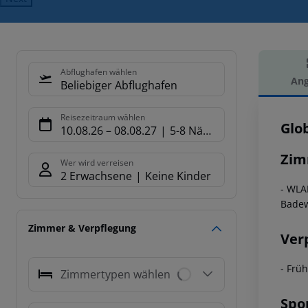
Abflughafen wählen
Ang
Beliebiger Abflughafen
Hot
Reisezeitraum wählen
Glo
10.08.26
–
08.08.27
5-8 Nächte
Zim
Wer wird verreisen
2 Erwachsene
Keine Kinder
- WLA
Bade
Zimmer & Verpflegung
Ver
- Früh
Zimmertypen wählen
Spo