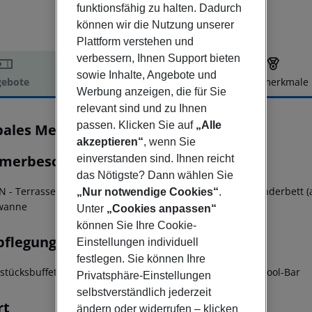
funktionsfähig zu halten. Dadurch
können wir die Nutzung unserer
Plattform verstehen und
verbessern, Ihnen Support bieten
sowie Inhalte, Angebote und
ebote
Hotelbeschreibung
Hotelmerkmale
Werbung anzeigen, die für Sie
elbeschreibung
relevant sind und zu Ihnen
passen. Klicken Sie auf
„Alle
bales Mediterrani
4
akzeptieren“
, wenn Sie
merbeschreibung
einverstanden sind. Ihnen reicht
das Nötigste? Dann wählen Sie
N - Terrasse - Handtuchwechsel - Zustellbett - WLAN - Kinderbett (
„Nur notwendige Cookies“
.
wanne
Unter
„Cookies anpassen“
können Sie Ihre Cookie-
pflegung
Einstellungen individuell
festlegen. Sie können Ihre
stücksbuffet - Abendbuffet - Mittagsbuffet - Lobby Bar - Pool-Bar
Privatsphäre-Einstellungen
selbstverständlich jederzeit
rt
ändern oder widerrufen – klicken