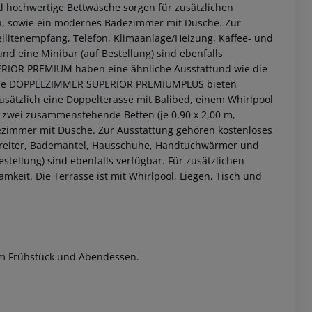
 hochwertige Bettwäsche sorgen für zusätzlichen
, sowie ein modernes Badezimmer mit Dusche. Zur
ellitenempfang, Telefon, Klimaanlage/Heizung, Kaffee- und
d eine Minibar (auf Bestellung) sind ebenfalls
OR PREMIUM haben eine ähnliche Ausstattund wie die
e DOPPELZIMMER SUPERIOR PREMIUMPLUS bieten
sätzlich eine Doppelterasse mit Balibed, einem Whirlpool
 zwei zusammenstehende Betten (je 0,90 x 2,00 m,
ezimmer mit Dusche. Zur Ausstattung gehören kostenloses
bereiter, Bademantel, Hausschuhe, Handtuchwärmer und
stellung) sind ebenfalls verfügbar. Für zusätzlichen
mkeit. Die Terrasse ist mit Whirlpool, Liegen, Tisch und
 akzeptieren
um Frühstück und Abendessen.