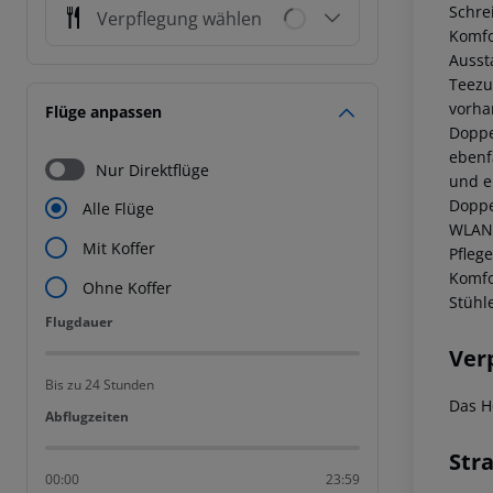
Schre
Verpflegung wählen
Komfo
Ausst
Teezu
vorha
Flüge anpassen
Doppe
ebenf
Nur Direktflüge
und e
Doppe
Alle Flüge
WLAN,
Mit Koffer
Pfleg
Komfo
Ohne Koffer
Stühl
Flugdauer
Flugdauer
Ver
Bis zu 24 Stunden
Das H
Abflugzeiten
Abflugzeiten
Str
00:00
23:59