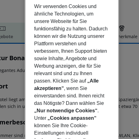
Wir verwenden Cookies und
ähnliche Technologien, um
unsere Webseite für Sie
funktionsfähig zu halten. Dadurch
können wir die Nutzung unserer
ebote
Hotelbeschreibung
Hotelmerkmale
Plattform verstehen und
elbeschreibung
verbessern, Ihnen Support bieten
tur Bonamar
sowie Inhalte, Angebote und
4
Werbung anzeigen, die für Sie
legantes Adults Only Hotel direkt am Meer in Cala Millor!
relevant sind und zu Ihnen
passen. Klicken Sie auf
„Alle
ort
akzeptieren“
, wenn Sie
einverstanden sind. Ihnen reicht
otel liegt am Meer in Cala Millor. Die Promenade lädt zu Spazierg
das Nötigste? Dann wählen Sie
den sich in unmittelbarer Nähe. Der Flughafen Palma liegt etwa 70 
„Nur notwendige Cookies“
.
Unter
„Cookies anpassen“
merbeschreibung
können Sie Ihre Cookie-
Einstellungen individuell
Zimmer sind modern eingerichtet und bieten kostenloses WLAN, Kli