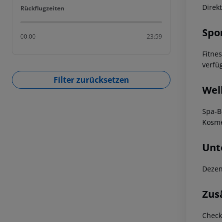
Direk
Rückflugzeiten
Rückflugzeiten
Spo
00:00
23:59
Fitne
verfü
Filter zurücksetzen
Wel
Spa-B
Kosme
Unt
Dezen
Zus
Check-