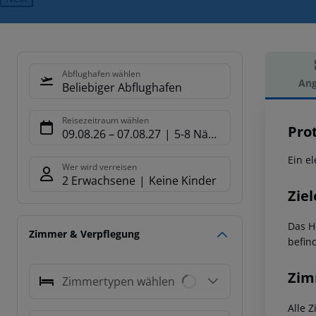
Abflughafen wählen
Ang
Beliebiger Abflughafen
Hot
Reisezeitraum wählen
Pro
09.08.26
–
07.08.27
5-8 Nächte
Ein e
Wer wird verreisen
2 Erwachsene
Keine Kinder
Ziel
Das H
Zimmer & Verpflegung
befin
Zim
Zimmertypen wählen
Alle 