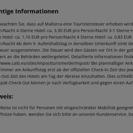
htige Informationen
beachten Sie, dass auf Mallorca eine Touristensteuer erhoben wird. 
n/Nacht 4-Sterne Hotel: ca. 3,30 EUR pro Person/Nacht 3-1 Sterne Ho
e Hotel: ca. 1,10 EUR pro Person/Nacht 4 Sterne Hotel: ca. 0,83 EUR
n/Nacht Ab dem 9. Aufenthaltstag in derselben Unterkunft sinkt de
teuer ausgenommen. Die Steuer wird den Gästen vor Ort in der ge
iers an die Behörden weitergeleitet. Detaillierte Informationen fi
//www.caib.es/sites/impostturisme/de/impost/ Bei planmäßiger Ank
immer am Ankunftstag erst ab der offiziellen Check-In-Zeit des jewe
-Out-Zeit des Hotels am Tag der Abreise einzuhalten. Dies schließt
Spät-Check-Out können je nach Verfügbarkeit und gegen einen Au
weis:
 Reise ist nicht für Personen mit eingeschränkter Mobilität geeign
fnisse haben, wenden Sie sich bitte an unseren Kundenservice, be