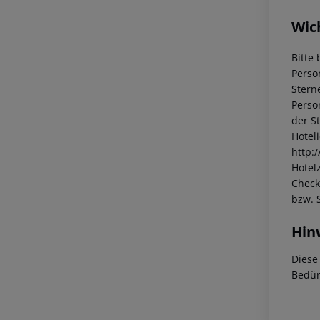
Wic
Bitte 
Perso
Stern
Perso
der S
Hotel
http:
Hotelz
Check
bzw. 
Hin
Diese
Bedür