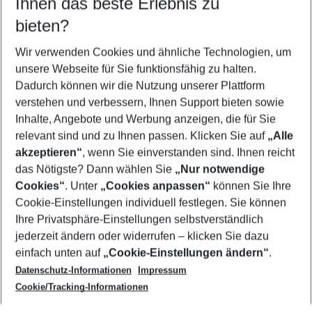
Ihnen das beste Erlebnis zu
10.08.26
–
08.08.27
5-8 Nächte
bieten?
Wer wird verreisen
2 Erwachsene
Keine Kinder
Wir verwenden Cookies und ähnliche Technologien, um
unsere Webseite für Sie funktionsfähig zu halten.
Mehr Filter anzeigen
Dadurch können wir die Nutzung unserer Plattform
verstehen und verbessern, Ihnen Support bieten sowie
Inhalte, Angebote und Werbung anzeigen, die für Sie
relevant sind und zu Ihnen passen. Klicken Sie auf
„Alle
akzeptieren“
, wenn Sie einverstanden sind. Ihnen reicht
das Nötigste? Dann wählen Sie
„Nur notwendige
Footer
Cookies“
. Unter
„Cookies anpassen“
können Sie Ihre
Footer navigation
Cookie-Einstellungen individuell festlegen. Sie können
Über uns
Ihre Privatsphäre-Einstellungen selbstverständlich
AGB
jederzeit ändern oder widerrufen – klicken Sie dazu
Service & Hilfe
Cookie-Einstellungen ändern
einfach unten auf
„Cookie-Einstellungen ändern“
.
Barrierefreies Reisen
Datenschutz-Informationen
Impressum
Cookie-Richtlinie
Folgen Sie uns
Check-in
Cookie/Tracking-Informationen
Datenschutz
FAQ
Impressum