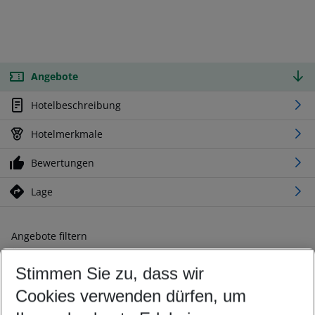
Angebote
Hotelbeschreibung
Hotelmerkmale
Bewertungen
Lage
Angebote filtern
Ändern Sie Ihre Kriterien nach Ihren Wünschen
Stimmen Sie zu, dass wir
Abflughafen wählen
Beliebiger Abflughafen
Cookies verwenden dürfen, um
Reisezeitraum wählen