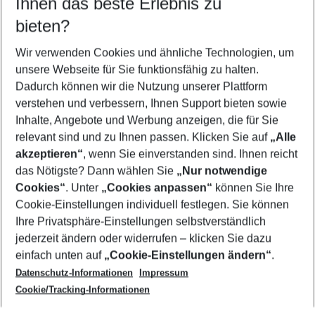
Ihnen das beste Erlebnis zu
10.08.26
–
08.08.27
5-8 Nächte
bieten?
Wer wird verreisen
2 Erwachsene
Keine Kinder
Wir verwenden Cookies und ähnliche Technologien, um
unsere Webseite für Sie funktionsfähig zu halten.
Mehr Filter anzeigen
Dadurch können wir die Nutzung unserer Plattform
verstehen und verbessern, Ihnen Support bieten sowie
Inhalte, Angebote und Werbung anzeigen, die für Sie
relevant sind und zu Ihnen passen. Klicken Sie auf
„Alle
akzeptieren“
, wenn Sie einverstanden sind. Ihnen reicht
das Nötigste? Dann wählen Sie
„Nur notwendige
Footer
Cookies“
. Unter
„Cookies anpassen“
können Sie Ihre
Footer navigation
Cookie-Einstellungen individuell festlegen. Sie können
Über uns
Ihre Privatsphäre-Einstellungen selbstverständlich
AGB
jederzeit ändern oder widerrufen – klicken Sie dazu
Service & Hilfe
Cookie-Einstellungen ändern
einfach unten auf
„Cookie-Einstellungen ändern“
.
Barrierefreies Reisen
Datenschutz-Informationen
Impressum
Cookie-Richtlinie
Folgen Sie uns
Check-in
Cookie/Tracking-Informationen
Datenschutz
FAQ
Impressum