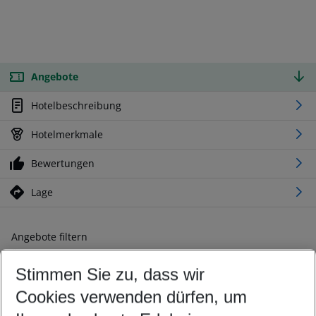
Angebote
Hotelbeschreibung
Hotelmerkmale
Bewertungen
Lage
Angebote filtern
Ändern Sie Ihre Kriterien nach Ihren Wünschen
Stimmen Sie zu, dass wir
Abflughafen wählen
Beliebiger Abflughafen
Cookies verwenden dürfen, um
Reisezeitraum wählen