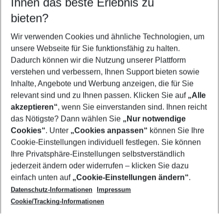
Ihnen das beste Erlebnis zu
10.08.26
–
08.08.27
5-8 Nächte
bieten?
Wer wird verreisen
2 Erwachsene
Keine Kinder
Wir verwenden Cookies und ähnliche Technologien, um
unsere Webseite für Sie funktionsfähig zu halten.
Mehr Filter anzeigen
Dadurch können wir die Nutzung unserer Plattform
verstehen und verbessern, Ihnen Support bieten sowie
Inhalte, Angebote und Werbung anzeigen, die für Sie
relevant sind und zu Ihnen passen. Klicken Sie auf
„Alle
akzeptieren“
, wenn Sie einverstanden sind. Ihnen reicht
das Nötigste? Dann wählen Sie
„Nur notwendige
Footer
Cookies“
. Unter
„Cookies anpassen“
können Sie Ihre
Footer navigation
Cookie-Einstellungen individuell festlegen. Sie können
Über uns
Ihre Privatsphäre-Einstellungen selbstverständlich
AGB
jederzeit ändern oder widerrufen – klicken Sie dazu
Service & Hilfe
Cookie-Einstellungen ändern
einfach unten auf
„Cookie-Einstellungen ändern“
.
Barrierefreies Reisen
Datenschutz-Informationen
Impressum
Cookie-Richtlinie
Folgen Sie uns
Check-in
Cookie/Tracking-Informationen
Datenschutz
FAQ
Impressum