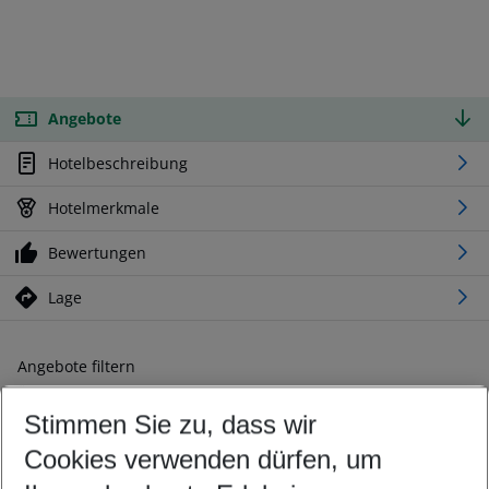
Angebote
Hotelbeschreibung
Hotelmerkmale
Bewertungen
Lage
Angebote filtern
Ändern Sie Ihre Kriterien nach Ihren Wünschen
Stimmen Sie zu, dass wir
Abflughafen wählen
Beliebiger Abflughafen
Cookies verwenden dürfen, um
Reisezeitraum wählen