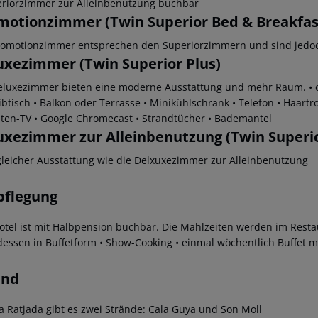
eriorzimmer zur Alleinbenutzung buchbar
motionzimmer (Twin Superior Bed & Breakfas
romotionzimmer entsprechen den Superiorzimmern und sind jedoc
uxezimmer (Twin Superior Plus)
eluxezimmer bieten eine moderne Ausstattung und mehr Raum.
• 
ibtisch
• Balkon oder Terrasse
• Minikühlschrank
• Telefon
• Haartr
iten-TV
• Google Chromecast
• Strandtücher
• Bademantel
uxezimmer zur Alleinbenutzung (Twin Superior
 gleicher Ausstattung wie die Delxuxezimmer zur Alleinbenutzung
pflegung
otel ist mit Halbpension buchbar. Die Mahlzeiten werden im Rest
essen in Buffetform
• Show-Cooking
• einmal wöchentlich Buffet m
and
la Ratjada gibt es zwei Strände: Cala Guya und Son Moll