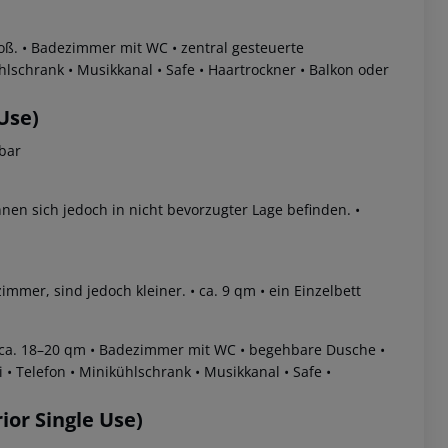
oß.
• Badezimmer mit WC
• zentral gesteuerte
hlschrank
• Musikkanal
• Safe
• Haartrockner
• Balkon oder
Use)
bar
n sich jedoch in nicht bevorzugter Lage befinden.
•
immer, sind jedoch kleiner.
• ca. 9 qm
• ein Einzelbett
 akzeptieren
ca. 18–20 qm
• Badezimmer mit WC
• begehbare Dusche
•
i
• Telefon
• Minikühlschrank
• Musikkanal
• Safe
•
or Single Use)