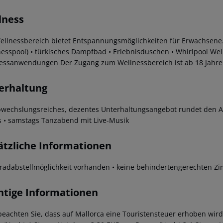
lness
ellnessbereich bietet Entspannungsmöglichkeiten für Erwachsene
nesspool)
• türkisches Dampfbad
• Erlebnisduschen
• Whirlpool
Wel
nessanwendungen
Der Zugang zum Wellnessbereich ist ab 18 Jahren
erhaltung
bwechslungsreiches, dezentes Unterhaltungsangebot rundet den A
s
• samstags Tanzabend mit Live-Musik
ätzliche Informationen
rradabstellmöglichkeit vorhanden
• keine behindertengerechten Z
htige Informationen
beachten Sie, dass auf Mallorca eine Touristensteuer erhoben wird. 