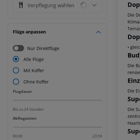
Dop
Verpflegung wählen
Die D
Klima
Terra
Flüge anpassen
Dop
• gle
Nur Direktflüge
Bud
Alle Flüge
Die B
Mit Koffer
renov
Ein
Ohne Koffer
Die E
Flugdauer
Flugdauer
Sup
Die S
Bis zu 24 Stunden
zentr
Abflugzeiten
Abflugzeiten
Haart
Sup
00:00
23:59