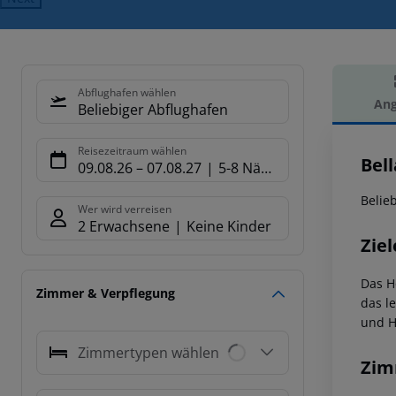
Abflughafen wählen
Ang
Beliebiger Abflughafen
Hot
Reisezeitraum wählen
Bell
09.08.26
–
07.08.27
5-8 Nächte
Belie
Wer wird verreisen
2 Erwachsene
Keine Kinder
Ziel
Das H
Zimmer & Verpflegung
das l
und H
Zimmertypen wählen
Zim