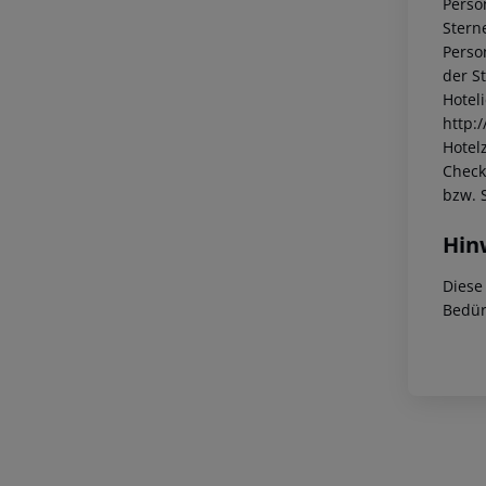
Perso
Stern
Perso
der S
Hotel
http:
Hotelz
Check
bzw. 
Hin
Diese
Bedür