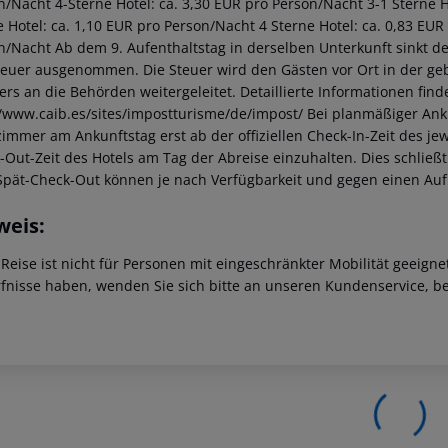
n/Nacht 4-Sterne Hotel: ca. 3,30 EUR pro Person/Nacht 3-1 Sterne Ho
e Hotel: ca. 1,10 EUR pro Person/Nacht 4 Sterne Hotel: ca. 0,83 EUR
n/Nacht Ab dem 9. Aufenthaltstag in derselben Unterkunft sinkt de
teuer ausgenommen. Die Steuer wird den Gästen vor Ort in der ge
iers an die Behörden weitergeleitet. Detaillierte Informationen fi
//www.caib.es/sites/impostturisme/de/impost/ Bei planmäßiger Ank
immer am Ankunftstag erst ab der offiziellen Check-In-Zeit des jewe
-Out-Zeit des Hotels am Tag der Abreise einzuhalten. Dies schließt
Spät-Check-Out können je nach Verfügbarkeit und gegen einen Au
weis:
 Reise ist nicht für Personen mit eingeschränkter Mobilität geeign
fnisse haben, wenden Sie sich bitte an unseren Kundenservice, be