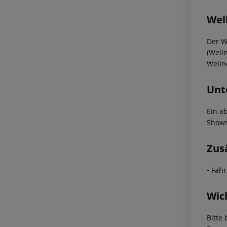
Wel
Der W
(Well
Well
Unt
Ein a
Show
Zus
• Fah
Wic
Bitte 