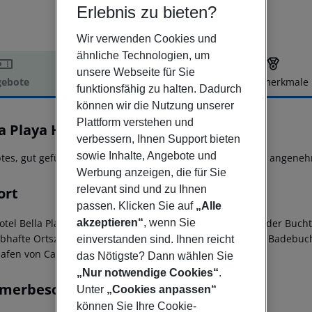
Erlebnis zu bieten?
Wir verwenden Cookies und
ähnliche Technologien, um
unsere Webseite für Sie
ebote
Hotelbeschreibung
Hotelmerkmale
funktionsfähig zu halten. Dadurch
elbeschreibung
können wir die Nutzung unserer
Plattform verstehen und
a Playa Hotel & Spa
verbessern, Ihnen Support bieten
4
sowie Inhalte, Angebote und
btes, gut geführtes Hotel mit vielen Stammgästen und mit angen
Werbung anzeigen, die für Sie
relevant sind und zu Ihnen
ort
passen. Klicken Sie auf
„Alle
akzeptieren“
, wenn Sie
otel Bella Playa & Spa befindet sich in ruhiger Lage nahe der Buch
ebhafte Ortszentrum von Cala Ratjada.
• ca. 250 m bis zur Badebuc
einverstanden sind. Ihnen reicht
afen von Cala Ratjada
das Nötigste? Dann wählen Sie
„Nur notwendige Cookies“
.
merbeschreibung
Unter
„Cookies anpassen“
können Sie Ihre Cookie-