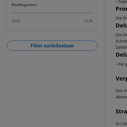
• Sup
Rückflugzeiten
Rückflugzeiten
Pro
Die P
00:00
23:59
Del
Die D
Schre
Filter zurücksetzen
Satell
Del
• bei
Ver
Das H
Abend
Str
In Ca