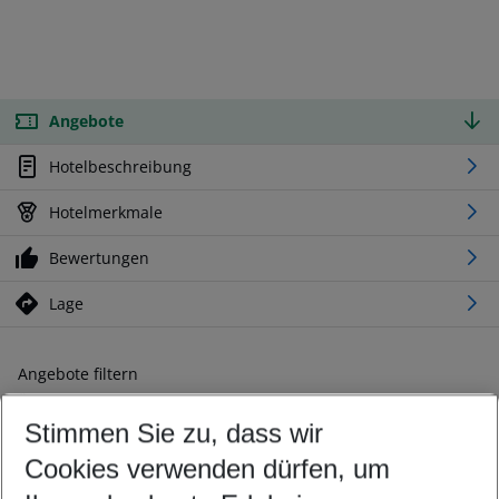
Angebote
Hotelbeschreibung
Hotelmerkmale
Bewertungen
Lage
Angebote filtern
Ändern Sie Ihre Kriterien nach Ihren Wünschen
Stimmen Sie zu, dass wir
Abflughafen wählen
Beliebiger Abflughafen
Cookies verwenden dürfen, um
Reisezeitraum wählen