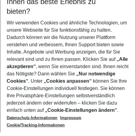
Ihnen das beste Erlebnis zu
08.08.26
–
06.08.27
5-8 Nächte
bieten?
Wer wird verreisen
2 Erwachsene
Keine Kinder
Wir verwenden Cookies und ähnliche Technologien, um
unsere Webseite für Sie funktionsfähig zu halten.
Mehr Filter anzeigen
Dadurch können wir die Nutzung unserer Plattform
verstehen und verbessern, Ihnen Support bieten sowie
Inhalte, Angebote und Werbung anzeigen, die für Sie
relevant sind und zu Ihnen passen. Klicken Sie auf
„Alle
akzeptieren“
, wenn Sie einverstanden sind. Ihnen reicht
das Nötigste? Dann wählen Sie
„Nur notwendige
Footer
Cookies“
. Unter
„Cookies anpassen“
können Sie Ihre
Footer navigation
Cookie-Einstellungen individuell festlegen. Sie können
Über uns
Ihre Privatsphäre-Einstellungen selbstverständlich
AGB
jederzeit ändern oder widerrufen – klicken Sie dazu
Service & Hilfe
Cookie-Einstellungen ändern
einfach unten auf
„Cookie-Einstellungen ändern“
.
Barrierefreies Reisen
Datenschutz-Informationen
Impressum
Cookie-Richtlinie
Folgen Sie uns
Check-in
Cookie/Tracking-Informationen
Datenschutz
FAQ
Impressum