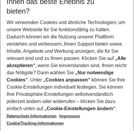
Ihnen das beste Erlebnis zu
11.08.26
–
09.08.27
5-8 Nächte
bieten?
Wer wird verreisen
2 Erwachsene
Keine Kinder
Wir verwenden Cookies und ähnliche Technologien, um
unsere Webseite für Sie funktionsfähig zu halten.
Mehr Filter anzeigen
Dadurch können wir die Nutzung unserer Plattform
verstehen und verbessern, Ihnen Support bieten sowie
Inhalte, Angebote und Werbung anzeigen, die für Sie
relevant sind und zu Ihnen passen. Klicken Sie auf
„Alle
akzeptieren“
, wenn Sie einverstanden sind. Ihnen reicht
das Nötigste? Dann wählen Sie
„Nur notwendige
Footer
Cookies“
. Unter
„Cookies anpassen“
können Sie Ihre
Footer navigation
Cookie-Einstellungen individuell festlegen. Sie können
Über uns
Ihre Privatsphäre-Einstellungen selbstverständlich
AGB
jederzeit ändern oder widerrufen – klicken Sie dazu
Service & Hilfe
Cookie-Einstellungen ändern
einfach unten auf
„Cookie-Einstellungen ändern“
.
Barrierefreies Reisen
Datenschutz-Informationen
Impressum
Cookie-Richtlinie
Folgen Sie uns
Check-in
Cookie/Tracking-Informationen
Datenschutz
FAQ
Impressum