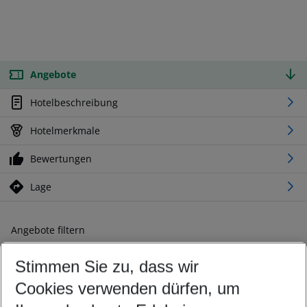
Angebote
Hotelbeschreibung
Hotelmerkmale
Bewertungen
Lage
Angebote filtern
Ändern Sie Ihre Kriterien nach Ihren Wünschen
Stimmen Sie zu, dass wir
Abflughafen wählen
Beliebiger Abflughafen
Cookies verwenden dürfen, um
Reisezeitraum wählen