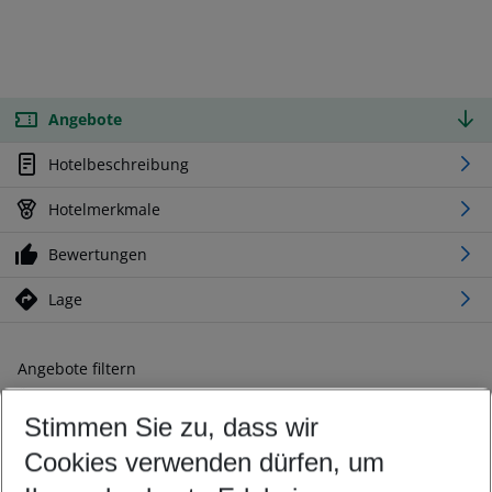
Angebote
Hotelbeschreibung
Hotelmerkmale
Bewertungen
Lage
Angebote filtern
Ändern Sie Ihre Kriterien nach Ihren Wünschen
Stimmen Sie zu, dass wir
Abflughafen wählen
Beliebiger Abflughafen
Cookies verwenden dürfen, um
Reisezeitraum wählen