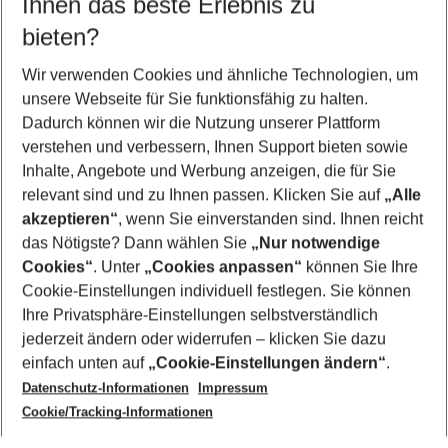
Ihnen das beste Erlebnis zu
11.08.26
–
09.08.27
5-8 Nächte
bieten?
Wer wird verreisen
2 Erwachsene
Keine Kinder
Wir verwenden Cookies und ähnliche Technologien, um
unsere Webseite für Sie funktionsfähig zu halten.
Mehr Filter anzeigen
Dadurch können wir die Nutzung unserer Plattform
verstehen und verbessern, Ihnen Support bieten sowie
Inhalte, Angebote und Werbung anzeigen, die für Sie
relevant sind und zu Ihnen passen. Klicken Sie auf
„Alle
akzeptieren“
, wenn Sie einverstanden sind. Ihnen reicht
das Nötigste? Dann wählen Sie
„Nur notwendige
Footer
Cookies“
. Unter
„Cookies anpassen“
können Sie Ihre
Footer navigation
Cookie-Einstellungen individuell festlegen. Sie können
Über uns
Ihre Privatsphäre-Einstellungen selbstverständlich
AGB
jederzeit ändern oder widerrufen – klicken Sie dazu
Service & Hilfe
Cookie-Einstellungen ändern
einfach unten auf
„Cookie-Einstellungen ändern“
.
Barrierefreies Reisen
Datenschutz-Informationen
Impressum
Cookie-Richtlinie
Folgen Sie uns
Check-in
Cookie/Tracking-Informationen
Datenschutz
FAQ
Impressum