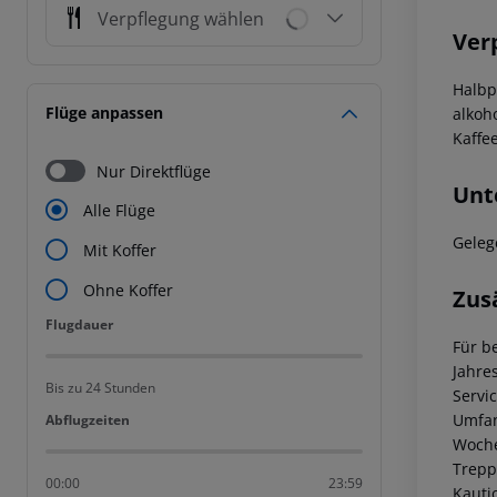
Verpflegung wählen
Ver
Halbp
Flüge anpassen
alkoh
Kaffe
Nur Direktflüge
Unt
Alle Flüge
Geleg
Mit Koffer
Ohne Koffer
Zus
Flugdauer
Flugdauer
Für b
Jahre
Bis zu 24 Stunden
Servi
Umfan
Abflugzeiten
Abflugzeiten
Woch
Trepp
00:00
23:59
Kauti