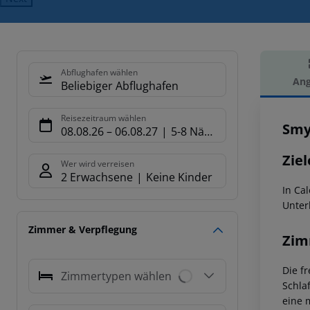
Abflughafen wählen
Ang
Beliebiger Abflughafen
Hot
Reisezeitraum wählen
Smy
08.08.26
–
06.08.27
5-8 Nächte
Ziel
Wer wird verreisen
2 Erwachsene
Keine Kinder
In Ca
Unter
Zimmer & Verpflegung
Zim
Die f
Zimmertypen wählen
Schla
eine 