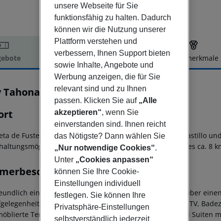
unsere Webseite für Sie
funktionsfähig zu halten. Dadurch
können wir die Nutzung unserer
Plattform verstehen und
verbessern, Ihnen Support bieten
ebote
Hotelbeschreibung
Hotelmerkmale
sowie Inhalte, Angebote und
elbeschreibung
Werbung anzeigen, die für Sie
relevant sind und zu Ihnen
 Tahona Fuerteventura
3
passen. Klicken Sie auf
„Alle
ort
akzeptieren“
, wenn Sie
einverstanden sind. Ihnen reicht
leta de Fuste gelegen, ca. 650 Meter vom Sandstrand El Castillo un
das Nötigste? Dann wählen Sie
haltungsmöglichkeiten in der Nähe. Zum Flughafen sind es ca. 8 k
„Nur notwendige Cookies“
.
Unter
„Cookies anpassen“
merbeschreibung
können Sie Ihre Cookie-
Einstellungen individuell
reundlich eingerichteten Suiten (KB) (ca. 35 m²) verfügen über ei
festlegen. Sie können Ihre
fgelegenheit für die 3. Person, Mietsafe, Telefon und SAT-TV, B
Privatsphäre-Einstellungen
möblierte Terrasse oder Balkon.
Superiorzimmer (UB) sind Suiten mi
selbstverständlich jederzeit