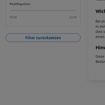
Rückflugzeiten
Rückflugzeiten
Wic
00:00
23:59
Bei p
In-Zei
Dies 
einen
Filter zurücksetzen
Hin
Diese
Bedür