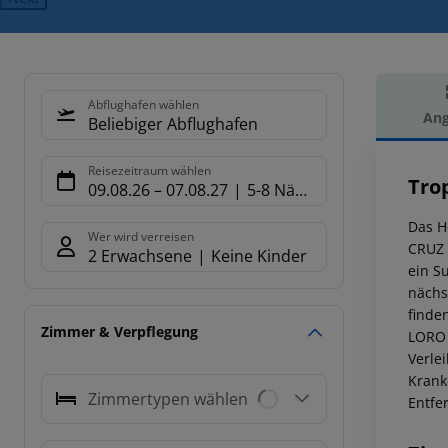
Abflughafen wählen
Ang
Beliebiger Abflughafen
Hot
Reisezeitraum wählen
Trop
09.08.26
–
07.08.27
5-8 Nächte
Das H
Wer wird verreisen
CRUZ 
2 Erwachsene
Keine Kinder
ein S
nächs
finde
Zimmer & Verpflegung
LORO 
Verlei
Krank
Zimmertypen wählen
Entfe