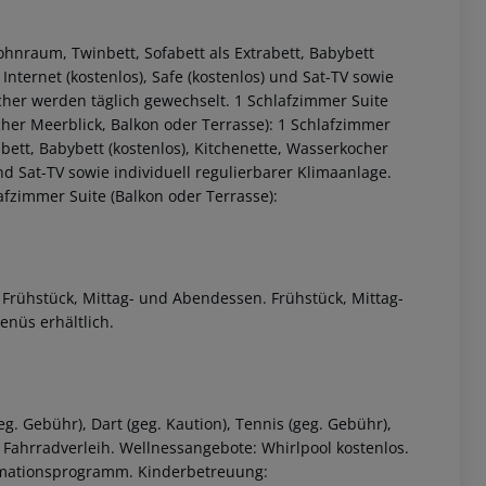
ohnraum, Twinbett, Sofabett als Extrabett, Babybett
 Internet (kostenlos), Safe (kostenlos) und Sat-TV sowie
her werden täglich gewechselt. 1 Schlafzimmer Suite
icher Meerblick, Balkon oder Terrasse): 1 Schlafzimmer
bett, Babybett (kostenlos), Kitchenette, Wasserkocher
und Sat-TV sowie individuell regulierbarer Klimaanlage.
fzimmer Suite (Balkon oder Terrasse):
 akzeptieren
: Frühstück, Mittag- und Abendessen. Frühstück, Mittag-
nüs erhältlich.
eg. Gebühr), Dart (geg. Kaution), Tennis (geg. Gebühr),
. Fahrradverleih. Wellnessangebote: Whirlpool kostenlos.
mationsprogramm. Kinderbetreuung: