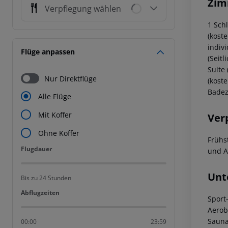
Zim
Verpflegung wählen
1 Sch
(koste
indiv
Flüge anpassen
(Seit
Suite
Nur Direktflüge
(koste
Badez
Alle Flüge
Mit Koffer
Ver
Ohne Koffer
Frühs
Flugdauer
Flugdauer
und A
Unt
Bis zu 24 Stunden
Abflugzeiten
Abflugzeiten
Sport
Aerob
Sauna
00:00
23:59