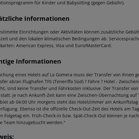
tionsprogramm für Kinder und Babysitting (gegen Gebühr).
ätzliche Informationen
estimmte Einrichtungen oder Aktivitäten können zusätzliche Gebüh
szeit und den lokalen klimatischen Bedingungen ab. Servicesprache
tkarten: American Express, Visa und Euro/MasterCard.
htige Informationen
uchung eines Hotels auf La Gomera muss der Transfer von Ihnen ge
nsfer ab/an Flughafen TFS (Teneriffa Süd) ? Fähre ? Hotel - Zwischen
ht, sind keine Transfer und Fährkosten inklusive. Der Transfer von
 statt. Je nach Ankunft-Zeit kann eine Zwischen-Übernachtung auf 
ebiet ab 04:00 Uhr morgens steht das Hotelzimmer am Ankunftstag er
erfügung. Ebenso ist die offizielle Check-Out-Zeit des Hotels am Tag
m Folgetag ein. Früh-Check-In bzw. Spät-Check-Out können je nach
ce Team hinzugebucht werden."
weis: