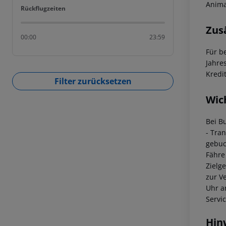
Anima
Rückflugzeiten
Rückflugzeiten
Zus
00:00
23:59
Für b
Jahre
Kredi
Filter zurücksetzen
Wic
Bei B
- Tra
gebuc
Fähre
Zielg
zur V
Uhr a
Servi
Hin