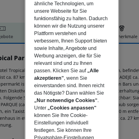
ähnliche Technologien, um
unsere Webseite für Sie
funktionsfähig zu halten. Dadurch
können wir die Nutzung unserer
Plattform verstehen und
ebote
Hotelbeschreibung
Hotelmerkmale
verbessern, Ihnen Support bieten
elbeschreibung
sowie Inhalte, Angebote und
Werbung anzeigen, die für Sie
ical Park Hotel
relevant sind und zu Ihnen
4
otel Tropical Park, beliebt speziell bei Hochzeitsreisenden, befind
passen. Klicken Sie auf
„Alle
ist ca. 87 km entfernt (LOS CRISTIANOS ca. 15 km, COSTA ADEJE ca.
akzeptieren“
, wenn Sie
upermarkt ist nach ca. 50 m zu erreichen. Zu den nächsten Bars u
einverstanden sind. Ihnen reicht
ten Diskothek gelangt man nach rund 11 km. Weitere Unterhaltung
das Nötigste? Dann wählen Sie
n. Folgende Sehenswürdigkeiten sind vom Hotel aus erreichbar: Sia
„Nur notwendige Cookies“
.
PARQUE (ca. 42 km) und SIAM PARK. Für Mobilität im Urlaub sorg
Unter
„Cookies anpassen“
h, ein Taxistand (ca. 100 m) und eine Bushaltestelle (ca. 50 m entfe
können Sie Ihre Cookie-
enhaus in etwa 15 km Entfernung. Der Flughafen (TFS) ist ca. 27 km 
Einstellungen individuell
rnung.
festlegen. Sie können Ihre
Privatsphäre-Einstellungen