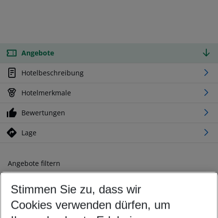
Angebote
Hotelbeschreibung
Hotelmerkmale
Bewertungen
Lage
Angebote filtern
Ändern Sie Ihre Kriterien nach Ihren Wünschen
Stimmen Sie zu, dass wir
Abflughafen wählen
Beliebiger Abflughafen
Cookies verwenden dürfen, um
Reisezeitraum wählen