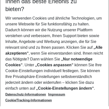
Ihnen das beste Erlebnis zu
09.08.26
–
07.08.27
5-8 Nächte
bieten?
Wer wird verreisen
2 Erwachsene
Keine Kinder
Wir verwenden Cookies und ähnliche Technologien, um
unsere Webseite für Sie funktionsfähig zu halten.
Mehr Filter anzeigen
Dadurch können wir die Nutzung unserer Plattform
verstehen und verbessern, Ihnen Support bieten sowie
Inhalte, Angebote und Werbung anzeigen, die für Sie
relevant sind und zu Ihnen passen. Klicken Sie auf
„Alle
akzeptieren“
, wenn Sie einverstanden sind. Ihnen reicht
das Nötigste? Dann wählen Sie
„Nur notwendige
Footer
Cookies“
. Unter
„Cookies anpassen“
können Sie Ihre
Footer navigation
Cookie-Einstellungen individuell festlegen. Sie können
Über uns
Ihre Privatsphäre-Einstellungen selbstverständlich
AGB
jederzeit ändern oder widerrufen – klicken Sie dazu
Service & Hilfe
Cookie-Einstellungen ändern
einfach unten auf
„Cookie-Einstellungen ändern“
.
Barrierefreies Reisen
Datenschutz-Informationen
Impressum
Cookie-Richtlinie
Folgen Sie uns
Check-in
Cookie/Tracking-Informationen
Datenschutz
FAQ
Impressum