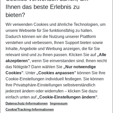
Reisezeitraum wählen
Ihnen das beste Erlebnis zu
10.08.26
–
08.08.27
5-8 Nächte
bieten?
Wer wird verreisen
2 Erwachsene
Keine Kinder
Wir verwenden Cookies und ähnliche Technologien, um
unsere Webseite für Sie funktionsfähig zu halten.
Mehr Filter anzeigen
Dadurch können wir die Nutzung unserer Plattform
verstehen und verbessern, Ihnen Support bieten sowie
Inhalte, Angebote und Werbung anzeigen, die für Sie
relevant sind und zu Ihnen passen. Klicken Sie auf
„Alle
akzeptieren“
, wenn Sie einverstanden sind. Ihnen reicht
das Nötigste? Dann wählen Sie
„Nur notwendige
Footer
Cookies“
. Unter
„Cookies anpassen“
können Sie Ihre
Footer navigation
Cookie-Einstellungen individuell festlegen. Sie können
Über uns
Ihre Privatsphäre-Einstellungen selbstverständlich
AGB
jederzeit ändern oder widerrufen – klicken Sie dazu
Service & Hilfe
Cookie-Einstellungen ändern
einfach unten auf
„Cookie-Einstellungen ändern“
.
Barrierefreies Reisen
Datenschutz-Informationen
Impressum
Cookie-Richtlinie
Folgen Sie uns
Check-in
Cookie/Tracking-Informationen
Datenschutz