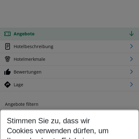
Angebote
Hotelbeschreibung
Hotelmerkmale
Bewertungen
Lage
Angebote filtern
Ändern Sie Ihre Kriterien nach Ihren Wünschen
Stimmen Sie zu, dass wir
Abflughafen wählen
Beliebiger Abflughafen
Cookies verwenden dürfen, um
Reisezeitraum wählen