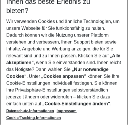
Ihnen das beste Erlebnis zu
11.08.26
–
09.08.27
5-8 Nächte
bieten?
Wer wird verreisen
2 Erwachsene
Keine Kinder
Wir verwenden Cookies und ähnliche Technologien, um
unsere Webseite für Sie funktionsfähig zu halten.
Mehr Filter anzeigen
Dadurch können wir die Nutzung unserer Plattform
verstehen und verbessern, Ihnen Support bieten sowie
Inhalte, Angebote und Werbung anzeigen, die für Sie
relevant sind und zu Ihnen passen. Klicken Sie auf
„Alle
akzeptieren“
, wenn Sie einverstanden sind. Ihnen reicht
das Nötigste? Dann wählen Sie
„Nur notwendige
Footer
Cookies“
. Unter
„Cookies anpassen“
können Sie Ihre
Footer navigation
Cookie-Einstellungen individuell festlegen. Sie können
Über uns
Ihre Privatsphäre-Einstellungen selbstverständlich
AGB
jederzeit ändern oder widerrufen – klicken Sie dazu
Service & Hilfe
Cookie-Einstellungen ändern
einfach unten auf
„Cookie-Einstellungen ändern“
.
Barrierefreies Reisen
Datenschutz-Informationen
Impressum
Cookie-Richtlinie
Folgen Sie uns
Check-in
Cookie/Tracking-Informationen
Datenschutz
FAQ
Impressum