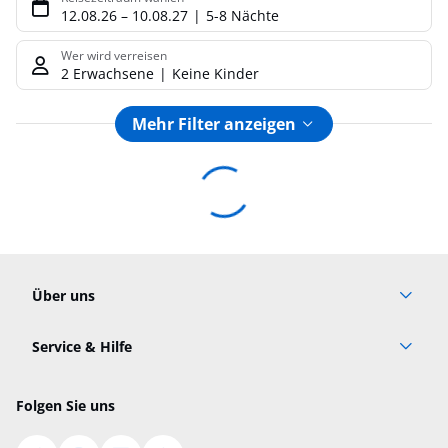
12.08.26
–
10.08.27
5-8 Nächte
Wer wird verreisen
2 Erwachsene
Keine Kinder
Mehr Filter anzeigen
Footer
Footer navigation
Über uns
AGB
Service & Hilfe
Cookie-Einstellungen ändern
Barrierefreies Reisen
Cookie-Richtlinie
Folgen Sie uns
Check-in
Datenschutz
FAQ
Impressum