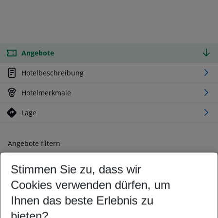
Angebote
Hotelbeschreibung
Hotelmerkmale
Lage
Angebote filtern
Ändern Sie Ihre Kriterien nach Ihren Wünschen
Stimmen Sie zu, dass wir
Abflughafen wählen
Beliebiger Abflughafen
Cookies verwenden dürfen, um
Reisezeitraum wählen
Ihnen das beste Erlebnis zu
09.08.26
–
07.08.27
5-8 Nächte
bieten?