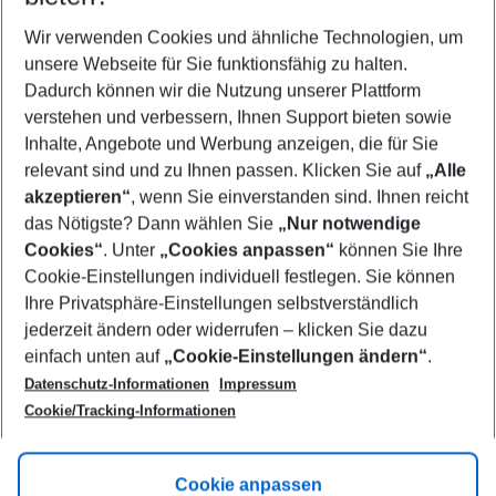
Wer wird verreisen
2 Erwachsene
Keine Kinder
Wir verwenden Cookies und ähnliche Technologien, um
unsere Webseite für Sie funktionsfähig zu halten.
Mehr Filter anzeigen
Dadurch können wir die Nutzung unserer Plattform
verstehen und verbessern, Ihnen Support bieten sowie
Inhalte, Angebote und Werbung anzeigen, die für Sie
relevant sind und zu Ihnen passen. Klicken Sie auf
„Alle
akzeptieren“
, wenn Sie einverstanden sind. Ihnen reicht
das Nötigste? Dann wählen Sie
„Nur notwendige
Footer
Cookies“
. Unter
„Cookies anpassen“
können Sie Ihre
Footer navigation
Cookie-Einstellungen individuell festlegen. Sie können
Über uns
Ihre Privatsphäre-Einstellungen selbstverständlich
AGB
jederzeit ändern oder widerrufen – klicken Sie dazu
Service & Hilfe
Cookie-Einstellungen ändern
einfach unten auf
„Cookie-Einstellungen ändern“
.
Barrierefreies Reisen
Datenschutz-Informationen
Impressum
Cookie-Richtlinie
Folgen Sie uns
Check-in
Cookie/Tracking-Informationen
Datenschutz
FAQ
Impressum
Flugbeschränkungen
Hilfe & Kontakt
Cookie anpassen