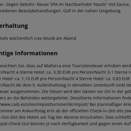
on.
Gegen Gebühr: Neuer SPA im Nachbarhotel 'Nautic' mit Sauna,
hiedenen Beautybehandlungen. Golf in der nahen Umgebung.
erhaltung
als wöchentlich Live-Musik am Abend
htige Informationen
beachten Sie, dass auf Mallorca eine Touristensteuer erhoben wird. 
n/Nacht 4-Sterne Hotel: ca. 3,30 EUR pro Person/Nacht 3-1 Sterne Ho
e Hotel: ca. 1,10 EUR pro Person/Nacht 4 Sterne Hotel: ca. 0,83 EUR
n/Nacht Ab dem 9. Aufenthaltstag in derselben Unterkunft sinkt de
teuer ausgenommen. Die Steuer wird den Gästen vor Ort in der ge
iers an die Behörden weitergeleitet. Detaillierte Informationen fi
//www.caib.es/sites/impostturisme/de/impost/ Bei planmäßiger Ank
immer am Ankunftstag erst ab der offiziellen Check-In-Zeit des jewe
-Out-Zeit des Hotels am Tag der Abreise einzuhalten. Dies schließt
Spät-Check-Out können je nach Verfügbarkeit und gegen einen Au