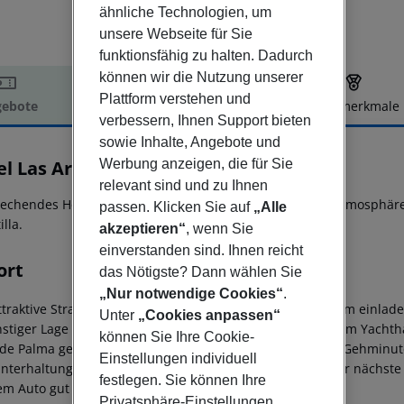
ähnliche Technologien, um
unsere Webseite für Sie
funktionsfähig zu halten. Dadurch
können wir die Nutzung unserer
Plattform verstehen und
ebote
Hotelbeschreibung
Hotelmerkmale
verbessern, Ihnen Support bieten
elbeschreibung
sowie Inhalte, Angebote und
el Las Arenas
Werbung anzeigen, die für Sie
4
relevant sind und zu Ihnen
echendes Hotel der Komfortkategorie mit freundlicher Atmosphär
passen. Klicken Sie auf
„Alle
illa.
akzeptieren“
, wenn Sie
einverstanden sind. Ihnen reicht
ort
das Nötigste? Dann wählen Sie
„Nur notwendige Cookies“
.
ttraktive Strandhotel befindet sich nur wenige Schritte vom einla
Unter
„Cookies anpassen“
nstiger Lage - direkt an der Uferpromenade - zwischen dem Yacht
können Sie Ihre Cookie-
 de Palma gelegen. Strand und Ortskern sind in wenigen Gehminut
Einstellungen individuell
nterhaltungsmöglichkeiten sowie eine Bushaltestelle. Der nächste 
festlegen. Sie können Ihre
em Auto gut zu erreichen.
Privatsphäre-Einstellungen