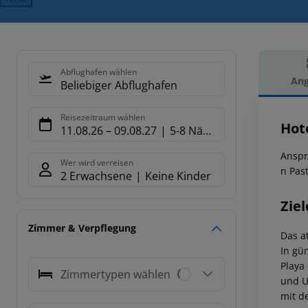
Abflughafen wählen
Ang
Beliebiger Abflughafen
Hot
Reisezeitraum wählen
Hot
11.08.26
–
09.08.27
5-8 Nächte
Anspr
Wer wird verreisen
n Past
2 Erwachsene
Keine Kinder
Ziel
Zimmer & Verpflegung
Das a
In gü
Playa
Zimmertypen wählen
und U
mit d