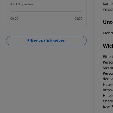
Kauti
Rückflugzeiten
Rückflugzeiten
versc
00:00
23:59
Unt
Mehrm
Filter zurücksetzen
Wic
Bitte 
Perso
Stern
Perso
der S
Hotel
http:
Hotelz
Check
bzw. 