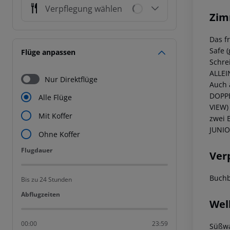
Verpflegung wählen
Zim
Das f
Safe 
Flüge anpassen
Schre
ALLEI
Nur Direktflüge
Auch 
DOPPE
Alle Flüge
VIEW)
Mit Koffer
zwei 
JUNIO
Ohne Koffer
Flugdauer
Flugdauer
Ver
Buchb
Bis zu 24 Stunden
Abflugzeiten
Abflugzeiten
Wel
00:00
23:59
Süßwa