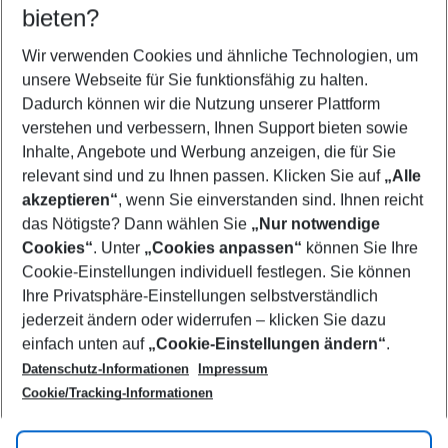
bieten?
Wer wird verreisen
2 Erwachsene
Keine Kinder
Wir verwenden Cookies und ähnliche Technologien, um
unsere Webseite für Sie funktionsfähig zu halten.
Mehr Filter anzeigen
Dadurch können wir die Nutzung unserer Plattform
verstehen und verbessern, Ihnen Support bieten sowie
Inhalte, Angebote und Werbung anzeigen, die für Sie
relevant sind und zu Ihnen passen. Klicken Sie auf
„Alle
akzeptieren“
, wenn Sie einverstanden sind. Ihnen reicht
das Nötigste? Dann wählen Sie
„Nur notwendige
Footer
Cookies“
. Unter
„Cookies anpassen“
können Sie Ihre
Footer navigation
Cookie-Einstellungen individuell festlegen. Sie können
Über uns
Ihre Privatsphäre-Einstellungen selbstverständlich
AGB
jederzeit ändern oder widerrufen – klicken Sie dazu
Service & Hilfe
Cookie-Einstellungen ändern
einfach unten auf
„Cookie-Einstellungen ändern“
.
Barrierefreies Reisen
Datenschutz-Informationen
Impressum
Cookie-Richtlinie
Folgen Sie uns
Check-in
Cookie/Tracking-Informationen
Datenschutz
FAQ
Impressum
Flugbeschränkungen