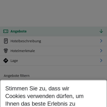
Angebote
Hotelbeschreibung
Hotelmerkmale
Lage
Angebote filtern
Ändern Sie Ihre Kriterien nach Ihren Wünschen
Stimmen Sie zu, dass wir
Abflughafen wählen
Beliebiger Abflughafen
Cookies verwenden dürfen, um
Reisezeitraum wählen
Ihnen das beste Erlebnis zu
09.08.26
–
07.08.27
5-8 Nächte