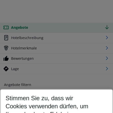
Angebote
Hotelbeschreibung
Hotelmerkmale
Bewertungen
Lage
Angebote filtern
Ändern Sie Ihre Kriterien nach Ihren Wünschen
Stimmen Sie zu, dass wir
Abflughafen wählen
Beliebiger Abflughafen
Cookies verwenden dürfen, um
Reisezeitraum wählen