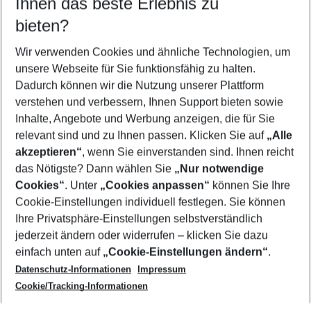
Ihnen das beste Erlebnis zu
11.08.26
–
09.08.27
5-8 Nächte
bieten?
Wer wird verreisen
2 Erwachsene
Keine Kinder
Wir verwenden Cookies und ähnliche Technologien, um
unsere Webseite für Sie funktionsfähig zu halten.
Mehr Filter anzeigen
Dadurch können wir die Nutzung unserer Plattform
verstehen und verbessern, Ihnen Support bieten sowie
Inhalte, Angebote und Werbung anzeigen, die für Sie
relevant sind und zu Ihnen passen. Klicken Sie auf
„Alle
akzeptieren“
, wenn Sie einverstanden sind. Ihnen reicht
das Nötigste? Dann wählen Sie
„Nur notwendige
Footer
Cookies“
. Unter
„Cookies anpassen“
können Sie Ihre
Footer navigation
Cookie-Einstellungen individuell festlegen. Sie können
Über uns
Ihre Privatsphäre-Einstellungen selbstverständlich
AGB
jederzeit ändern oder widerrufen – klicken Sie dazu
Service & Hilfe
Cookie-Einstellungen ändern
einfach unten auf
„Cookie-Einstellungen ändern“
.
Barrierefreies Reisen
Datenschutz-Informationen
Impressum
Cookie-Richtlinie
Folgen Sie uns
Check-in
Cookie/Tracking-Informationen
Datenschutz
FAQ
Impressum