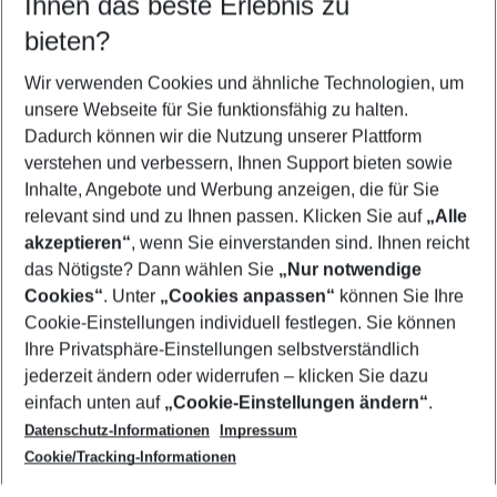
Ihnen das beste Erlebnis zu
08.08.26
–
06.08.27
5-8 Nächte
bieten?
Wer wird verreisen
2 Erwachsene
Keine Kinder
Wir verwenden Cookies und ähnliche Technologien, um
unsere Webseite für Sie funktionsfähig zu halten.
Mehr Filter anzeigen
Dadurch können wir die Nutzung unserer Plattform
verstehen und verbessern, Ihnen Support bieten sowie
Inhalte, Angebote und Werbung anzeigen, die für Sie
relevant sind und zu Ihnen passen. Klicken Sie auf
„Alle
akzeptieren“
, wenn Sie einverstanden sind. Ihnen reicht
das Nötigste? Dann wählen Sie
„Nur notwendige
Footer
Cookies“
. Unter
„Cookies anpassen“
können Sie Ihre
Footer navigation
Cookie-Einstellungen individuell festlegen. Sie können
Über uns
Ihre Privatsphäre-Einstellungen selbstverständlich
AGB
jederzeit ändern oder widerrufen – klicken Sie dazu
Service & Hilfe
Cookie-Einstellungen ändern
einfach unten auf
„Cookie-Einstellungen ändern“
.
Barrierefreies Reisen
Datenschutz-Informationen
Impressum
Cookie-Richtlinie
Folgen Sie uns
Check-in
Cookie/Tracking-Informationen
Datenschutz
FAQ
Impressum