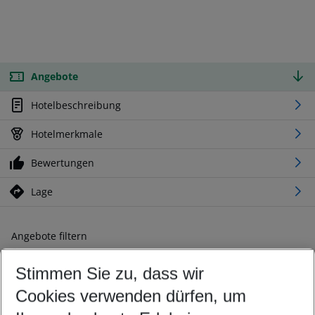
Angebote
Hotelbeschreibung
Hotelmerkmale
Bewertungen
Lage
Angebote filtern
Ändern Sie Ihre Kriterien nach Ihren Wünschen
Stimmen Sie zu, dass wir
Abflughafen wählen
Beliebiger Abflughafen
Cookies verwenden dürfen, um
Reisezeitraum wählen