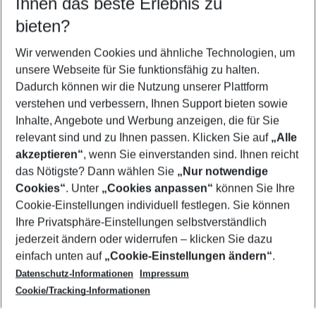
Ihnen das beste Erlebnis zu
09.08.26
–
07.08.27
5-8 Nächte
bieten?
Wer wird verreisen
2 Erwachsene
Keine Kinder
Wir verwenden Cookies und ähnliche Technologien, um
unsere Webseite für Sie funktionsfähig zu halten.
Mehr Filter anzeigen
Dadurch können wir die Nutzung unserer Plattform
verstehen und verbessern, Ihnen Support bieten sowie
Inhalte, Angebote und Werbung anzeigen, die für Sie
relevant sind und zu Ihnen passen. Klicken Sie auf
„Alle
akzeptieren“
, wenn Sie einverstanden sind. Ihnen reicht
das Nötigste? Dann wählen Sie
„Nur notwendige
Footer
Cookies“
. Unter
„Cookies anpassen“
können Sie Ihre
Footer navigation
Cookie-Einstellungen individuell festlegen. Sie können
Über uns
Ihre Privatsphäre-Einstellungen selbstverständlich
AGB
jederzeit ändern oder widerrufen – klicken Sie dazu
Service & Hilfe
Cookie-Einstellungen ändern
einfach unten auf
„Cookie-Einstellungen ändern“
.
Barrierefreies Reisen
Datenschutz-Informationen
Impressum
Cookie-Richtlinie
Folgen Sie uns
Check-in
Cookie/Tracking-Informationen
Datenschutz
FAQ
Impressum