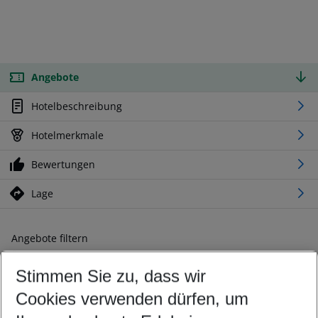
Angebote
Hotelbeschreibung
Hotelmerkmale
Bewertungen
Lage
Angebote filtern
Ändern Sie Ihre Kriterien nach Ihren Wünschen
Stimmen Sie zu, dass wir
Abflughafen wählen
Beliebiger Abflughafen
Cookies verwenden dürfen, um
Reisezeitraum wählen