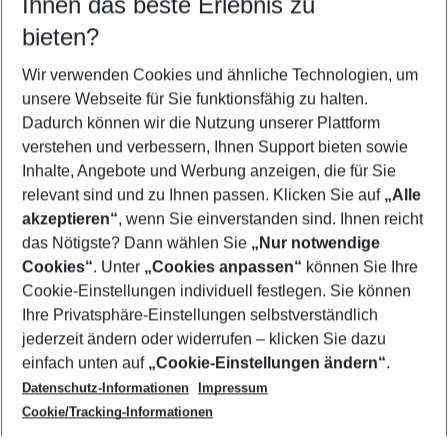
Ihnen das beste Erlebnis zu
08.08.26
–
06.08.27
5-8 Nächte
bieten?
Wer wird verreisen
2 Erwachsene
Keine Kinder
Wir verwenden Cookies und ähnliche Technologien, um
unsere Webseite für Sie funktionsfähig zu halten.
Mehr Filter anzeigen
Dadurch können wir die Nutzung unserer Plattform
verstehen und verbessern, Ihnen Support bieten sowie
Inhalte, Angebote und Werbung anzeigen, die für Sie
relevant sind und zu Ihnen passen. Klicken Sie auf
„Alle
akzeptieren“
, wenn Sie einverstanden sind. Ihnen reicht
das Nötigste? Dann wählen Sie
„Nur notwendige
Footer
Cookies“
. Unter
„Cookies anpassen“
können Sie Ihre
Footer navigation
Cookie-Einstellungen individuell festlegen. Sie können
Über uns
Ihre Privatsphäre-Einstellungen selbstverständlich
AGB
jederzeit ändern oder widerrufen – klicken Sie dazu
Service & Hilfe
Cookie-Einstellungen ändern
einfach unten auf
„Cookie-Einstellungen ändern“
.
Barrierefreies Reisen
Datenschutz-Informationen
Impressum
Cookie-Richtlinie
Folgen Sie uns
Check-in
Cookie/Tracking-Informationen
Datenschutz
FAQ
Impressum