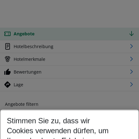
Angebote
Hotelbeschreibung
Hotelmerkmale
Bewertungen
Lage
Angebote filtern
Ändern Sie Ihre Kriterien nach Ihren Wünschen
Stimmen Sie zu, dass wir
Abflughafen wählen
Beliebiger Abflughafen
Cookies verwenden dürfen, um
Reisezeitraum wählen