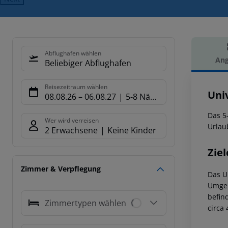
Abflughafen wählen
Ang
Beliebiger Abflughafen
Hot
Reisezeitraum wählen
Uni
08.08.26
–
06.08.27
5-8 Nächte
Das 5
Wer wird verreisen
Urlau
2 Erwachsene
Keine Kinder
Ziel
Zimmer & Verpflegung
Das U
Umgeb
befin
Zimmertypen wählen
circa 