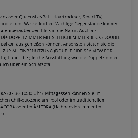
- oder Queensize-Bett, Haartrockner, Smart TV,
e und einem Wasserkocher. Wichtige Gegenstände können
 atemberaubenden Blick in die Natur.
Auch als
Die DOPPELZIMMER MIT SEITLICHEM MEERBLICK (DOUBLE
m Balkon aus genießen können. Ansonsten bieten sie die
. ZUR ALLEINBENUTZUNG (DOUBLE SIDE SEA VIEW FOR
ügt über die gleiche Ausstattung wie die Doppelzimmer,
auch über ein Schlafsofa.
 akzeptieren
A (07:30-10:30 Uhr).
Mittagessen können Sie im
chen Chill-out-Zone am Pool oder im traditionellen
BÀCORA oder im ÀMFORA (Halbpension immer im
en.