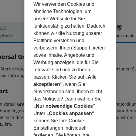
Wir verwenden Cookies und
ähnliche Technologien, um
unsere Webseite für Sie
funktionsfähig zu halten. Dadurch
können wir die Nutzung unserer
ebote
Hotelbeschreibung
Hotelmerkmale
Plattform verstehen und
elbeschreibung
verbessern, Ihnen Support bieten
sowie Inhalte, Angebote und
versal Grand León & Spa
5
Werbung anzeigen, die für Sie
-Sterne Hotel bietet durch seinen natürlichen und mediterranen Sti
relevant sind und zu Ihnen
bserfahrung.
passen. Klicken Sie auf
„Alle
akzeptieren“
, wenn Sie
ort
einverstanden sind. Ihnen reicht
das Nötigste? Dann wählen Sie
niversal Grand León & Spa befindet sich in Colonia de Sant Jordi un
„Nur notwendige Cookies“
.
ung liegen viele äußerst beliebte Strände, darunter der wundersc
Unter
„Cookies anpassen“
det sich direkt am Meer und an der Promenade, der Strand ist nur
können Sie Ihre Cookie-
45 km.
Einstellungen individuell
festlegen. Sie können Ihre