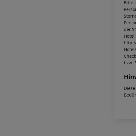
Bitte 
Perso
Stern
Perso
der S
Hotel
http:
Hotelz
Check
bzw. 
Hin
Diese
Bedür