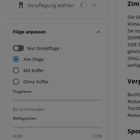
Zim
Verpflegung wählen
Die D
Klima
Sie s
Flüge anpassen
DOPPE
SIDE 
Nur Direktflüge
gleic
SINGL
Alle Flüge
verfü
Mit Koffer
Ver
Ohne Koffer
Flugdauer
Flugdauer
Buchb
Resta
Tisch
Bis zu 24 Stunden
Resta
Abflugzeiten
Abflugzeiten
Spo
00:00
23:59