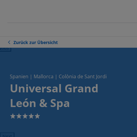
Zurück zur Übersicht
ious
Spanien | Mallorca | Colònia de Sant Jordi
Universal Grand
León & Spa
5
Next