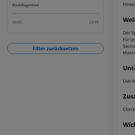
Fitne
Rückflugzeiten
Rückflugzeiten
Wel
00:00
23:59
Der S
Für j
Sauna
Filter zurücksetzen
Massa
Unt
Live-
Zus
Check
Wic