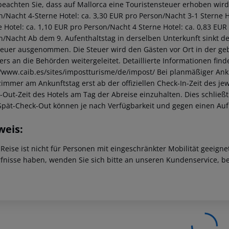
beachten Sie, dass auf Mallorca eine Touristensteuer erhoben wird. 
n/Nacht 4-Sterne Hotel: ca. 3,30 EUR pro Person/Nacht 3-1 Sterne Ho
e Hotel: ca. 1,10 EUR pro Person/Nacht 4 Sterne Hotel: ca. 0,83 EUR
n/Nacht Ab dem 9. Aufenthaltstag in derselben Unterkunft sinkt de
teuer ausgenommen. Die Steuer wird den Gästen vor Ort in der ge
iers an die Behörden weitergeleitet. Detaillierte Informationen fi
//www.caib.es/sites/impostturisme/de/impost/ Bei planmäßiger Ank
immer am Ankunftstag erst ab der offiziellen Check-In-Zeit des jewe
-Out-Zeit des Hotels am Tag der Abreise einzuhalten. Dies schließt
Spät-Check-Out können je nach Verfügbarkeit und gegen einen Au
weis:
 Reise ist nicht für Personen mit eingeschränkter Mobilität geeign
fnisse haben, wenden Sie sich bitte an unseren Kundenservice, be