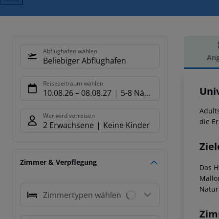
Abflughafen wählen
Ang
Beliebiger Abflughafen
Hot
Reisezeitraum wählen
Uni
10.08.26
–
08.08.27
5-8 Nächte
Adult
Wer wird verreisen
die E
2 Erwachsene
Keine Kinder
Ziel
Zimmer & Verpflegung
Das H
Mallo
Natur
Zimmertypen wählen
Zim