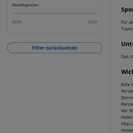
Rückflugzeiten
Rückflugzeiten
Spo
Für a
00:00
23:59
Toure
Unt
Filter zurücksetzen
Das U
Wic
Bitte 
Perso
Stern
Perso
der S
Hotel
http:
Hotelz