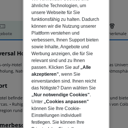
ähnliche Technologien, um
unsere Webseite für Sie
funktionsfähig zu halten. Dadurch
können wir die Nutzung unserer
Plattform verstehen und
ebote
Hotelbeschreibung
Hotelmerkmale
verbessern, Ihnen Support bieten
elbeschreibung
sowie Inhalte, Angebote und
versal Hotel Cabo Blanco
Werbung anzeigen, die für Sie
4
relevant sind und zu Ihnen
s-only-Hotel in ruhiger Lage nahe Colònia de Sant Jordi. Das Univer
passen. Klicken Sie auf
„Alle
rholung, Natur und sportliche Aktivitäten in entspannter Atmosph
akzeptieren“
, wenn Sie
einverstanden sind. Ihnen reicht
ort
das Nötigste? Dann wählen Sie
„Nur notwendige Cookies“
.
otel befindet sich in Colònia de Sant Jordi in Meeresnähe und bi
Unter
„Cookies anpassen“
rcas.
• Ruhige Lage an der Küste
• Nahe dem Ortszentrum von Colòn
können Sie Ihre Cookie-
region rund um Es Trenc und Cabrera
Einstellungen individuell
festlegen. Sie können Ihre
merbeschreibung