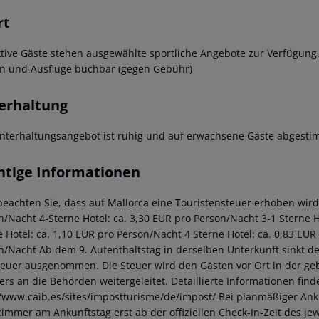
rt
ktive Gäste stehen ausgewählte sportliche Angebote zur Verfügung
n und Ausflüge buchbar (gegen Gebühr)
erhaltung
nterhaltungsangebot ist ruhig und auf erwachsene Gäste abgesti
htige Informationen
beachten Sie, dass auf Mallorca eine Touristensteuer erhoben wird. 
n/Nacht 4-Sterne Hotel: ca. 3,30 EUR pro Person/Nacht 3-1 Sterne Ho
e Hotel: ca. 1,10 EUR pro Person/Nacht 4 Sterne Hotel: ca. 0,83 EUR
n/Nacht Ab dem 9. Aufenthaltstag in derselben Unterkunft sinkt de
teuer ausgenommen. Die Steuer wird den Gästen vor Ort in der ge
iers an die Behörden weitergeleitet. Detaillierte Informationen fi
//www.caib.es/sites/impostturisme/de/impost/ Bei planmäßiger Ank
immer am Ankunftstag erst ab der offiziellen Check-In-Zeit des jewe