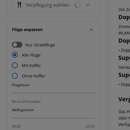
Verpflegung wählen
Die Z
Dop
Zimme
Flüge anpassen
WLAN
Dop
Nur Direktflüge
• Dop
Alle Flüge
Sup
Mit Koffer
Geräu
Sup
Ohne Koffer
• Dop
Flugdauer
Flugdauer
Ver
Bis zu 24 Stunden
Abflugzeiten
Abflugzeiten
Das H
oder
Verfü
00:00
23:59