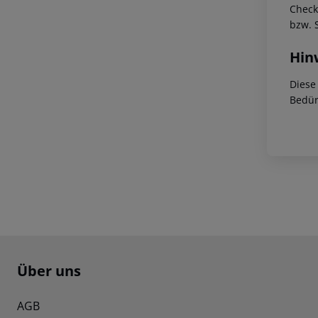
Check
bzw. 
Hin
Diese
Bedür
Footer
Footer navigation
Über uns
AGB