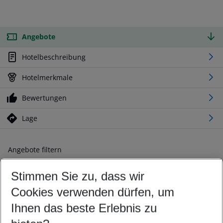
Angebote
Hotelbeschreibung
Hotelmerkmale
Bewertungen
Lage
Angebote filtern
Ändern Sie Ihre Kriterien nach Ihren Wünschen
Stimmen Sie zu, dass wir
Abflughafen wählen
Beliebiger Abflughafen
Cookies verwenden dürfen, um
Reisezeitraum wählen
Ihnen das beste Erlebnis zu
12.08.26
–
10.08.27
5-8 Nächte