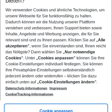
bieten?
Wer wird verreisen
2 Erwachsene
Keine Kinder
Wir verwenden Cookies und ähnliche Technologien, um
unsere Webseite für Sie funktionsfähig zu halten.
Mehr Filter anzeigen
Dadurch können wir die Nutzung unserer Plattform
verstehen und verbessern, Ihnen Support bieten sowie
Inhalte, Angebote und Werbung anzeigen, die für Sie
relevant sind und zu Ihnen passen. Klicken Sie auf
„Alle
akzeptieren“
, wenn Sie einverstanden sind. Ihnen reicht
das Nötigste? Dann wählen Sie
„Nur notwendige
Footer
Cookies“
. Unter
„Cookies anpassen“
können Sie Ihre
Footer navigation
Cookie-Einstellungen individuell festlegen. Sie können
Über uns
Ihre Privatsphäre-Einstellungen selbstverständlich
AGB
jederzeit ändern oder widerrufen – klicken Sie dazu
Service & Hilfe
Cookie-Einstellungen ändern
einfach unten auf
„Cookie-Einstellungen ändern“
.
Barrierefreies Reisen
Datenschutz-Informationen
Impressum
Cookie-Richtlinie
Folgen Sie uns
Check-in
Cookie/Tracking-Informationen
Datenschutz
FAQ
Impressum
Flugbeschränkungen
Hilfe & Kontakt
Cookie anpassen