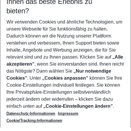
Ihnen das beste Erlebnis zu
11.08.26
–
09.08.27
5-8 Nächte
bieten?
Wer wird verreisen
2 Erwachsene
Keine Kinder
Wir verwenden Cookies und ähnliche Technologien, um
unsere Webseite für Sie funktionsfähig zu halten.
Mehr Filter anzeigen
Dadurch können wir die Nutzung unserer Plattform
verstehen und verbessern, Ihnen Support bieten sowie
Inhalte, Angebote und Werbung anzeigen, die für Sie
relevant sind und zu Ihnen passen. Klicken Sie auf
„Alle
akzeptieren“
, wenn Sie einverstanden sind. Ihnen reicht
das Nötigste? Dann wählen Sie
„Nur notwendige
Footer
Cookies“
. Unter
„Cookies anpassen“
können Sie Ihre
Footer navigation
Cookie-Einstellungen individuell festlegen. Sie können
Über uns
Ihre Privatsphäre-Einstellungen selbstverständlich
AGB
jederzeit ändern oder widerrufen – klicken Sie dazu
Service & Hilfe
Cookie-Einstellungen ändern
einfach unten auf
„Cookie-Einstellungen ändern“
.
Barrierefreies Reisen
Datenschutz-Informationen
Impressum
Cookie-Richtlinie
Folgen Sie uns
Check-in
Cookie/Tracking-Informationen
Datenschutz
FAQ
Impressum