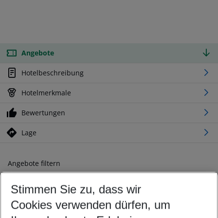
Angebote
Hotelbeschreibung
Hotelmerkmale
Bewertungen
Lage
Angebote filtern
Ändern Sie Ihre Kriterien nach Ihren Wünschen
Stimmen Sie zu, dass wir
Abflughafen wählen
Beliebiger Abflughafen
Cookies verwenden dürfen, um
Reisezeitraum wählen