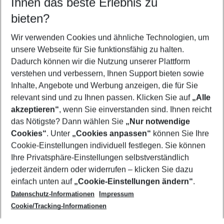
Ihnen das beste Erlebnis zu
11.08.26
–
09.08.27
5-8 Nächte
bieten?
Wer wird verreisen
2 Erwachsene
Keine Kinder
Wir verwenden Cookies und ähnliche Technologien, um
unsere Webseite für Sie funktionsfähig zu halten.
Mehr Filter anzeigen
Dadurch können wir die Nutzung unserer Plattform
verstehen und verbessern, Ihnen Support bieten sowie
Inhalte, Angebote und Werbung anzeigen, die für Sie
relevant sind und zu Ihnen passen. Klicken Sie auf
„Alle
akzeptieren“
, wenn Sie einverstanden sind. Ihnen reicht
das Nötigste? Dann wählen Sie
„Nur notwendige
Footer
Cookies“
. Unter
„Cookies anpassen“
können Sie Ihre
Footer navigation
Cookie-Einstellungen individuell festlegen. Sie können
Über uns
Ihre Privatsphäre-Einstellungen selbstverständlich
AGB
jederzeit ändern oder widerrufen – klicken Sie dazu
Service & Hilfe
Cookie-Einstellungen ändern
einfach unten auf
„Cookie-Einstellungen ändern“
.
Barrierefreies Reisen
Datenschutz-Informationen
Impressum
Cookie-Richtlinie
Folgen Sie uns
Check-in
Cookie/Tracking-Informationen
Datenschutz
FAQ
Impressum