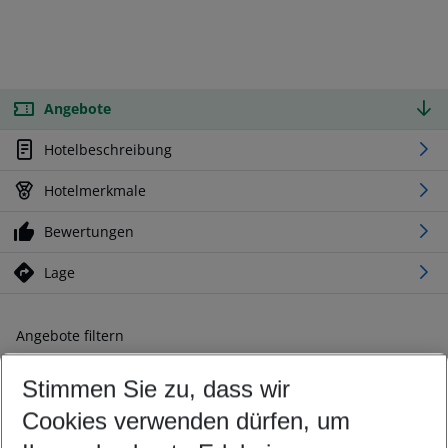
Angebote
Hotelbeschreibung
Hotelmerkmale
Bewertungen
Lage
Angebote filtern
Ändern Sie Ihre Kriterien nach Ihren Wünschen
Stimmen Sie zu, dass wir
Abflughafen wählen
Beliebiger Abflughafen
Cookies verwenden dürfen, um
Reisezeitraum wählen