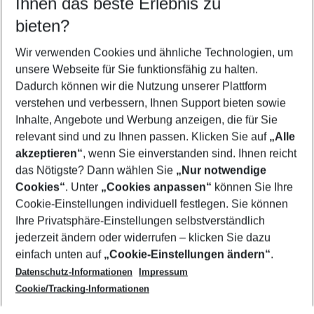
Ihnen das beste Erlebnis zu
11.08.26
–
09.08.27
5-8 Nächte
bieten?
Wer wird verreisen
2 Erwachsene
Keine Kinder
Wir verwenden Cookies und ähnliche Technologien, um
unsere Webseite für Sie funktionsfähig zu halten.
Mehr Filter anzeigen
Dadurch können wir die Nutzung unserer Plattform
verstehen und verbessern, Ihnen Support bieten sowie
Inhalte, Angebote und Werbung anzeigen, die für Sie
relevant sind und zu Ihnen passen. Klicken Sie auf
„Alle
akzeptieren“
, wenn Sie einverstanden sind. Ihnen reicht
das Nötigste? Dann wählen Sie
„Nur notwendige
Footer
Cookies“
. Unter
„Cookies anpassen“
können Sie Ihre
Footer navigation
Cookie-Einstellungen individuell festlegen. Sie können
Über uns
Ihre Privatsphäre-Einstellungen selbstverständlich
AGB
jederzeit ändern oder widerrufen – klicken Sie dazu
Service & Hilfe
Cookie-Einstellungen ändern
einfach unten auf
„Cookie-Einstellungen ändern“
.
Barrierefreies Reisen
Datenschutz-Informationen
Impressum
Cookie-Richtlinie
Folgen Sie uns
Check-in
Cookie/Tracking-Informationen
Datenschutz
FAQ
Impressum