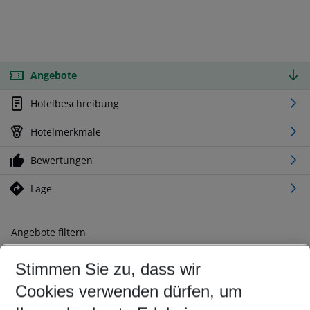
Angebote
Hotelbeschreibung
Hotelmerkmale
Bewertungen
Lage
Angebote filtern
Ändern Sie Ihre Kriterien nach Ihren Wünschen
Stimmen Sie zu, dass wir
Abflughafen wählen
Beliebiger Abflughafen
Cookies verwenden dürfen, um
Reisezeitraum wählen