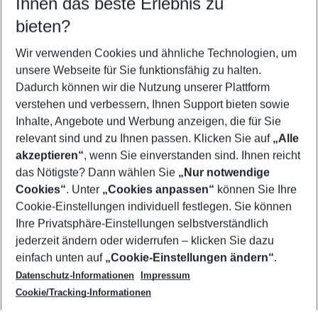
Ihnen das beste Erlebnis zu
08.08.26
–
06.08.27
5-8 Nächte
bieten?
Wer wird verreisen
2 Erwachsene
Keine Kinder
Wir verwenden Cookies und ähnliche Technologien, um
unsere Webseite für Sie funktionsfähig zu halten.
Mehr Filter anzeigen
Dadurch können wir die Nutzung unserer Plattform
verstehen und verbessern, Ihnen Support bieten sowie
Inhalte, Angebote und Werbung anzeigen, die für Sie
relevant sind und zu Ihnen passen. Klicken Sie auf
„Alle
akzeptieren“
, wenn Sie einverstanden sind. Ihnen reicht
das Nötigste? Dann wählen Sie
„Nur notwendige
Footer
Cookies“
. Unter
„Cookies anpassen“
können Sie Ihre
Footer navigation
Cookie-Einstellungen individuell festlegen. Sie können
Über uns
Ihre Privatsphäre-Einstellungen selbstverständlich
AGB
jederzeit ändern oder widerrufen – klicken Sie dazu
Service & Hilfe
Cookie-Einstellungen ändern
einfach unten auf
„Cookie-Einstellungen ändern“
.
Barrierefreies Reisen
Datenschutz-Informationen
Impressum
Cookie-Richtlinie
Folgen Sie uns
Check-in
Cookie/Tracking-Informationen
Datenschutz
FAQ
Impressum