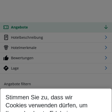
Angebote
Hotelbeschreibung
Hotelmerkmale
Bewertungen
Lage
Angebote filtern
Ändern Sie Ihre Kriterien nach Ihren Wünschen
Stimmen Sie zu, dass wir
Abflughafen wählen
Beliebiger Abflughafen
Cookies verwenden dürfen, um
Reisezeitraum wählen