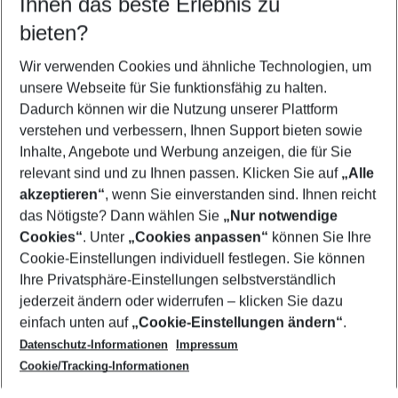
Ihnen das beste Erlebnis zu
08.08.26
–
06.08.27
5-8 Nächte
bieten?
Wer wird verreisen
2 Erwachsene
Keine Kinder
Wir verwenden Cookies und ähnliche Technologien, um
unsere Webseite für Sie funktionsfähig zu halten.
Mehr Filter anzeigen
Dadurch können wir die Nutzung unserer Plattform
verstehen und verbessern, Ihnen Support bieten sowie
Inhalte, Angebote und Werbung anzeigen, die für Sie
relevant sind und zu Ihnen passen. Klicken Sie auf
„Alle
akzeptieren“
, wenn Sie einverstanden sind. Ihnen reicht
das Nötigste? Dann wählen Sie
„Nur notwendige
Footer
Cookies“
. Unter
„Cookies anpassen“
können Sie Ihre
Footer navigation
Cookie-Einstellungen individuell festlegen. Sie können
Über uns
Ihre Privatsphäre-Einstellungen selbstverständlich
AGB
jederzeit ändern oder widerrufen – klicken Sie dazu
Service & Hilfe
Cookie-Einstellungen ändern
einfach unten auf
„Cookie-Einstellungen ändern“
.
Barrierefreies Reisen
Datenschutz-Informationen
Impressum
Cookie-Richtlinie
Folgen Sie uns
Check-in
Cookie/Tracking-Informationen
Datenschutz
FAQ
Impressum