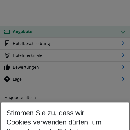
Angebote
Hotelbeschreibung
Hotelmerkmale
Bewertungen
Lage
Angebote filtern
Ändern Sie Ihre Kriterien nach Ihren Wünschen
Stimmen Sie zu, dass wir
Abflughafen wählen
Beliebiger Abflughafen
Cookies verwenden dürfen, um
Reisezeitraum wählen