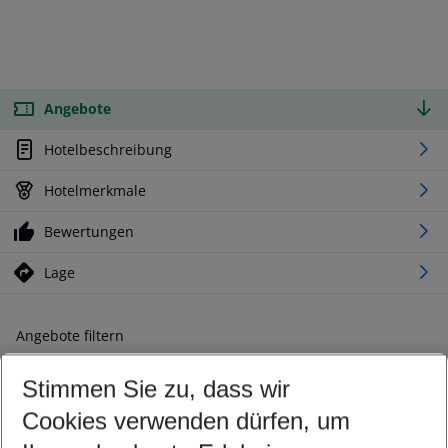
Angebote
Hotelbeschreibung
Hotelmerkmale
Bewertungen
Lage
Angebote filtern
Ändern Sie Ihre Kriterien nach Ihren Wünschen
Stimmen Sie zu, dass wir
Abflughafen wählen
Beliebiger Abflughafen
Cookies verwenden dürfen, um
Reisezeitraum wählen