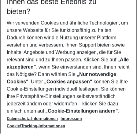
Ihnen das beste Erlebnis zu
08.08.26
–
06.08.27
5-8 Nächte
bieten?
Wer wird verreisen
2 Erwachsene
Keine Kinder
Wir verwenden Cookies und ähnliche Technologien, um
unsere Webseite für Sie funktionsfähig zu halten.
Mehr Filter anzeigen
Dadurch können wir die Nutzung unserer Plattform
verstehen und verbessern, Ihnen Support bieten sowie
Inhalte, Angebote und Werbung anzeigen, die für Sie
relevant sind und zu Ihnen passen. Klicken Sie auf
„Alle
akzeptieren“
, wenn Sie einverstanden sind. Ihnen reicht
das Nötigste? Dann wählen Sie
„Nur notwendige
Footer
Cookies“
. Unter
„Cookies anpassen“
können Sie Ihre
Footer navigation
Cookie-Einstellungen individuell festlegen. Sie können
Über uns
Ihre Privatsphäre-Einstellungen selbstverständlich
AGB
jederzeit ändern oder widerrufen – klicken Sie dazu
Service & Hilfe
Cookie-Einstellungen ändern
einfach unten auf
„Cookie-Einstellungen ändern“
.
Barrierefreies Reisen
Datenschutz-Informationen
Impressum
Cookie-Richtlinie
Folgen Sie uns
Check-in
Cookie/Tracking-Informationen
Datenschutz
FAQ
Impressum