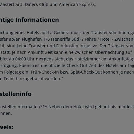
MasterCard, Diners Club und American Express.
htige Informationen
uchung eines Hotels auf La Gomera muss der Transfer von Ihnen ge
nsfer ab/an Flughafen TFS (Teneriffa Süd) ? Fähre ? Hotel - Zwischen
ht, sind keine Transfer und Fährkosten inklusive. Der Transfer von
 statt. Je nach Ankunft-Zeit kann eine Zwischen-Übernachtung auf 
ebiet ab 04:00 Uhr morgens steht das Hotelzimmer am Ankunftstag er
erfügung. Ebenso ist die offizielle Check-Out-Zeit des Hotels am Tag
m Folgetag ein. Früh-Check-In bzw. Spät-Check-Out können je nach
ce Team hinzugebucht werden."
stelleninfo
ustelleninformation***
Neben dem Hotel wird gebaut bis mindeste
chnen.
weis: