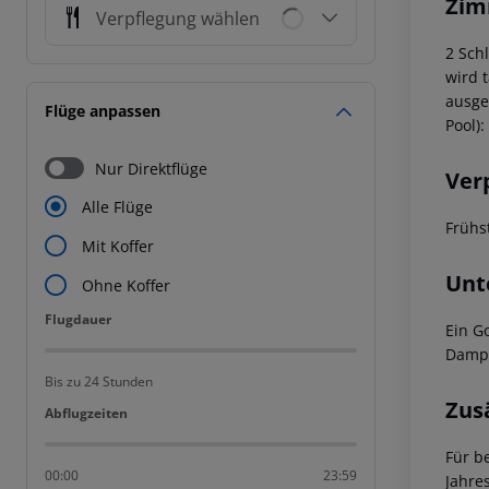
Zim
Verpflegung wählen
2 Sch
wird t
ausge
Flüge anpassen
Pool):
Nur Direktflüge
Ver
Alle Flüge
Frühs
Mit Koffer
Unt
Ohne Koffer
Flugdauer
Flugdauer
Ein G
Dampf
Bis zu 24 Stunden
Zus
Abflugzeiten
Abflugzeiten
Für b
00:00
23:59
Jahre