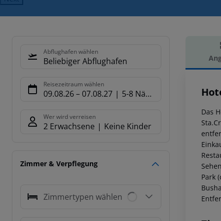
Abflughafen wählen
Ang
Beliebiger Abflughafen
Hot
Reisezeitraum wählen
Hote
09.08.26
–
07.08.27
5-8 Nächte
Das H
Wer wird verreisen
Sta.Cr
2 Erwachsene
Keine Kinder
entfe
Einka
Resta
Zimmer & Verpflegung
Sehen
Park 
Busha
Zimmertypen wählen
Entfer