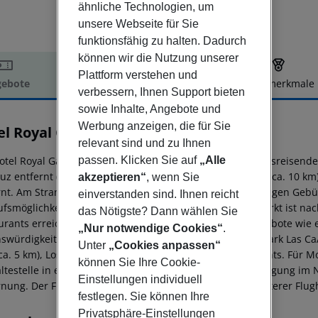
ähnliche Technologien, um
unsere Webseite für Sie
funktionsfähig zu halten. Dadurch
können wir die Nutzung unserer
Plattform verstehen und
ebote
Hotelbeschreibung
Hotelmerkmale
verbessern, Ihnen Support bieten
elbeschreibung
sowie Inhalte, Angebote und
Werbung anzeigen, die für Sie
l Royal Garden Villas & Spa
relevant sind und zu Ihnen
5
passen. Klicken Sie auf
„Alle
otel Royal Garden Villas, das sich besonders bei Hochzeitsreisenden
uz entfernt (Puerto De La Cruz ca. 110 km, Los Cristianos ca. 10 km
akzeptieren“
, wenn Sie
rnt. Am Strand sind Sonnenschirme und Sonnenliegen gegen Gebühr
einverstanden sind. Ihnen reicht
ufsmöglichkeiten liegen ca. 5 km vom Hotel, ein Supermarkt ist na
das Nötigste? Dann wählen Sie
urants erreichen Sie nach rund 3 km. Unterhaltungsangebote wie ei
„Nur notwendige Cookies“
.
swürdigkeiten sind vom Hotel aus erreichbar: Nationalpark Las CaÃ±
Unter
„Cookies anpassen“
(ca. 5 km), Los Cristianos Harbour und Sta. Cruz Monuments. Für Mo
können Sie Ihre Cookie-
ltestelle in etwa 100 m Entfernung. Zur ärztlichen Versorgung im N
Einstellungen individuell
nung. Der Flughafen (TFN) ist ca. 81 km entfernt. Ein weiterer Flug
festlegen. Sie können Ihre
Privatsphäre-Einstellungen