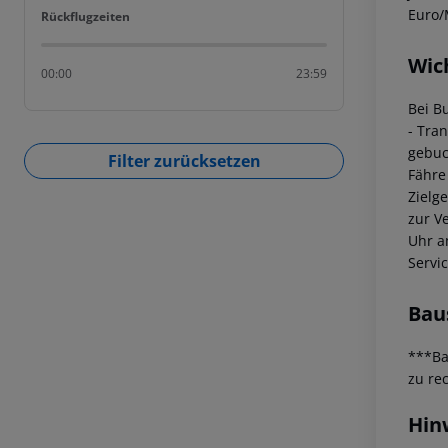
Euro/
Rückflugzeiten
Rückflugzeiten
Wic
00:00
23:59
Bei B
- Tra
gebuc
Filter zurücksetzen
Fähre
Zielg
zur V
Uhr a
Servi
Bau
***Ba
zu re
Hin