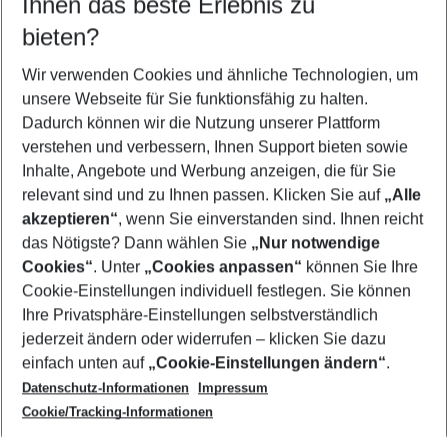
Ihnen das beste Erlebnis zu
09.08.26
–
07.08.27
5-8 Nächte
bieten?
Wer wird verreisen
2 Erwachsene
Keine Kinder
Wir verwenden Cookies und ähnliche Technologien, um
unsere Webseite für Sie funktionsfähig zu halten.
Mehr Filter anzeigen
Dadurch können wir die Nutzung unserer Plattform
verstehen und verbessern, Ihnen Support bieten sowie
Inhalte, Angebote und Werbung anzeigen, die für Sie
relevant sind und zu Ihnen passen. Klicken Sie auf
„Alle
akzeptieren“
, wenn Sie einverstanden sind. Ihnen reicht
das Nötigste? Dann wählen Sie
„Nur notwendige
Footer
Cookies“
. Unter
„Cookies anpassen“
können Sie Ihre
Footer navigation
Cookie-Einstellungen individuell festlegen. Sie können
Über uns
Ihre Privatsphäre-Einstellungen selbstverständlich
AGB
jederzeit ändern oder widerrufen – klicken Sie dazu
Service & Hilfe
Cookie-Einstellungen ändern
einfach unten auf
„Cookie-Einstellungen ändern“
.
Barrierefreies Reisen
Datenschutz-Informationen
Impressum
Cookie-Richtlinie
Folgen Sie uns
Check-in
Cookie/Tracking-Informationen
Datenschutz
FAQ
Impressum