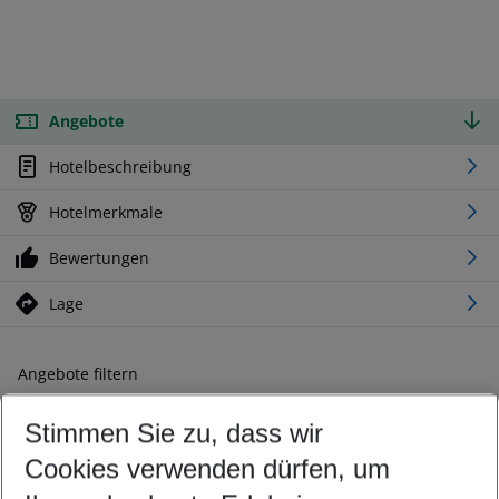
Angebote
Hotelbeschreibung
Hotelmerkmale
Bewertungen
Lage
Angebote filtern
Ändern Sie Ihre Kriterien nach Ihren Wünschen
Stimmen Sie zu, dass wir
Abflughafen wählen
Beliebiger Abflughafen
Cookies verwenden dürfen, um
Reisezeitraum wählen