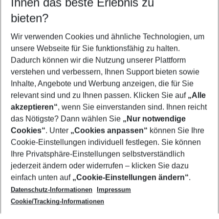
Ihnen das beste Erlebnis zu
11.08.26
–
09.08.27
5-8 Nächte
bieten?
Wer wird verreisen
2 Erwachsene
Keine Kinder
Wir verwenden Cookies und ähnliche Technologien, um
unsere Webseite für Sie funktionsfähig zu halten.
Mehr Filter anzeigen
Dadurch können wir die Nutzung unserer Plattform
verstehen und verbessern, Ihnen Support bieten sowie
Inhalte, Angebote und Werbung anzeigen, die für Sie
relevant sind und zu Ihnen passen. Klicken Sie auf
„Alle
akzeptieren“
, wenn Sie einverstanden sind. Ihnen reicht
das Nötigste? Dann wählen Sie
„Nur notwendige
Footer
Cookies“
. Unter
„Cookies anpassen“
können Sie Ihre
Footer navigation
Cookie-Einstellungen individuell festlegen. Sie können
Über uns
Ihre Privatsphäre-Einstellungen selbstverständlich
AGB
jederzeit ändern oder widerrufen – klicken Sie dazu
Service & Hilfe
Cookie-Einstellungen ändern
einfach unten auf
„Cookie-Einstellungen ändern“
.
Barrierefreies Reisen
Datenschutz-Informationen
Impressum
Cookie-Richtlinie
Folgen Sie uns
Check-in
Cookie/Tracking-Informationen
Datenschutz
FAQ
Impressum