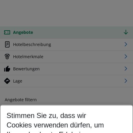
Angebote
Hotelbeschreibung
Hotelmerkmale
Bewertungen
Lage
Angebote filtern
Ändern Sie Ihre Kriterien nach Ihren Wünschen
Stimmen Sie zu, dass wir
Abflughafen wählen
Beliebiger Abflughafen
Cookies verwenden dürfen, um
Reisezeitraum wählen