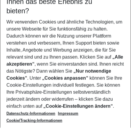
Ihnen das beste Erlebnis zu
09.08.26
–
07.08.27
5-8 Nächte
bieten?
Wer wird verreisen
2 Erwachsene
Keine Kinder
Wir verwenden Cookies und ähnliche Technologien, um
unsere Webseite für Sie funktionsfähig zu halten.
Mehr Filter anzeigen
Dadurch können wir die Nutzung unserer Plattform
verstehen und verbessern, Ihnen Support bieten sowie
Inhalte, Angebote und Werbung anzeigen, die für Sie
relevant sind und zu Ihnen passen. Klicken Sie auf
„Alle
akzeptieren“
, wenn Sie einverstanden sind. Ihnen reicht
das Nötigste? Dann wählen Sie
„Nur notwendige
Footer
Cookies“
. Unter
„Cookies anpassen“
können Sie Ihre
Footer navigation
Cookie-Einstellungen individuell festlegen. Sie können
Über uns
Ihre Privatsphäre-Einstellungen selbstverständlich
AGB
jederzeit ändern oder widerrufen – klicken Sie dazu
Service & Hilfe
Cookie-Einstellungen ändern
einfach unten auf
„Cookie-Einstellungen ändern“
.
Barrierefreies Reisen
Datenschutz-Informationen
Impressum
Cookie-Richtlinie
Folgen Sie uns
Check-in
Cookie/Tracking-Informationen
Datenschutz
FAQ
Impressum