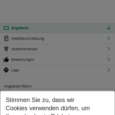
Angebote
Hotelbeschreibung
Hotelmerkmale
Bewertungen
Lage
Angebote filtern
Ändern Sie Ihre Kriterien nach Ihren Wünschen
Stimmen Sie zu, dass wir
Abflughafen wählen
Beliebiger Abflughafen
Cookies verwenden dürfen, um
Reisezeitraum wählen