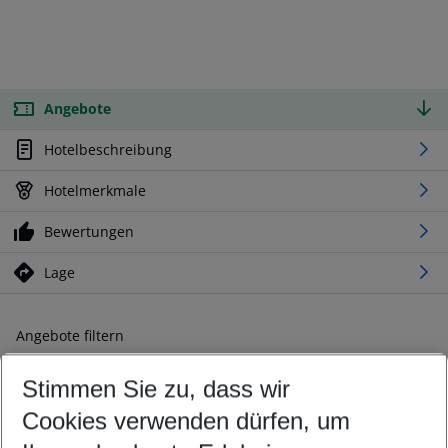
Angebote
Hotelbeschreibung
Hotelmerkmale
Bewertungen
Lage
Angebote filtern
Ändern Sie Ihre Kriterien nach Ihren Wünschen
Stimmen Sie zu, dass wir
Abflughafen wählen
Beliebiger Abflughafen
Cookies verwenden dürfen, um
Reisezeitraum wählen