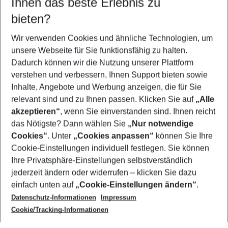
Ihnen das beste Erlebnis zu
09.08.26
–
07.08.27
5-8 Nächte
bieten?
Wer wird verreisen
2 Erwachsene
Keine Kinder
Wir verwenden Cookies und ähnliche Technologien, um
unsere Webseite für Sie funktionsfähig zu halten.
Mehr Filter anzeigen
Dadurch können wir die Nutzung unserer Plattform
verstehen und verbessern, Ihnen Support bieten sowie
Inhalte, Angebote und Werbung anzeigen, die für Sie
relevant sind und zu Ihnen passen. Klicken Sie auf
„Alle
akzeptieren“
, wenn Sie einverstanden sind. Ihnen reicht
das Nötigste? Dann wählen Sie
„Nur notwendige
Footer
Cookies“
. Unter
„Cookies anpassen“
können Sie Ihre
Footer navigation
Cookie-Einstellungen individuell festlegen. Sie können
Über uns
Ihre Privatsphäre-Einstellungen selbstverständlich
AGB
jederzeit ändern oder widerrufen – klicken Sie dazu
Service & Hilfe
Cookie-Einstellungen ändern
einfach unten auf
„Cookie-Einstellungen ändern“
.
Barrierefreies Reisen
Datenschutz-Informationen
Impressum
Cookie-Richtlinie
Folgen Sie uns
Check-in
Cookie/Tracking-Informationen
Datenschutz
FAQ
Impressum