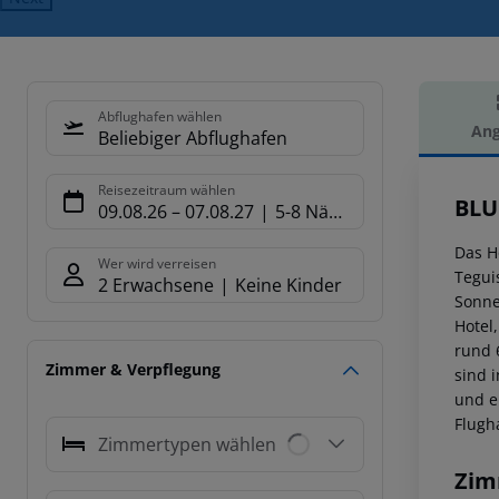
Abflughafen wählen
Ang
Beliebiger Abflughafen
Hot
Reisezeitraum wählen
BLU
09.08.26
–
07.08.27
5-8 Nächte
Das H
Wer wird verreisen
Tegui
2 Erwachsene
Keine Kinder
Sonne
Hotel
rund 
Zimmer & Verpflegung
sind 
und e
Flugh
Zimmertypen wählen
Zim