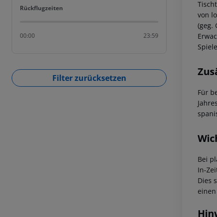
Tisch
Rückflugzeiten
Rückflugzeiten
von l
(geg.
Erwac
00:00
23:59
Spiel
Zus
Filter zurücksetzen
Für b
Jahre
spani
Wic
Bei p
In-Zei
Dies 
einen
Hin