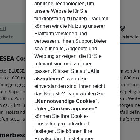
ähnliche Technologien, um
unsere Webseite für Sie
funktionsfähig zu halten. Dadurch
können wir die Nutzung unserer
Plattform verstehen und
ebote
Hotelbeschreibung
Hotelmerkmale
verbessern, Ihnen Support bieten
elbeschreibung
sowie Inhalte, Angebote und
Werbung anzeigen, die für Sie
ESEA Costa Teguise Gardens
relevant sind und zu Ihnen
3
otel BLUESEA Costa Teguise Gardens befindet sich ca. 9 km von Arr
passen. Klicken Sie auf
„Alle
se ca. 600 m). Der nächste Strand, ein Sandstrand, liegt ca. 800 
akzeptieren“
, wenn Sie
nliegen gegen Gebühr verfügbar. Zum touristischen Zentrum sind e
einverstanden sind. Ihnen reicht
, ein Supermarkt ist nach ca. 600 m zu erreichen. Die nächstgeleg
das Nötigste? Dann wählen Sie
600 m. Zur nächsten Diskothek gelangt man nach rund 1 km. Weite
„Nur notwendige Cookies“
.
in ca. 8 km Entfernung zu finden. Für Mobilität im Urlaub sorgen 
Unter
„Cookies anpassen“
in Taxistand (ca. 600 m). Zur ärztlichen Versorgung im Notfall bef
können Sie Ihre Cookie-
afen (ACE) ist ca. 15 km entfernt. Zwischen Hotel und Flughafen ve
Einstellungen individuell
festlegen. Sie können Ihre
merbeschreibung
Privatsphäre-Einstellungen