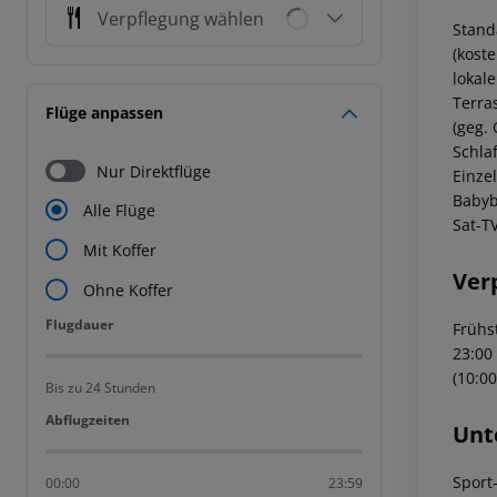
Verpflegung wählen
Stand
(kost
lokal
Terra
Flüge anpassen
(geg.
Schla
Nur Direktflüge
Einze
Babyb
Alle Flüge
Sat-T
Mit Koffer
Ver
Ohne Koffer
Flugdauer
Flugdauer
Frühs
23:00 
(10:00
Bis zu 24 Stunden
Abflugzeiten
Abflugzeiten
Unt
Sport
00:00
23:59