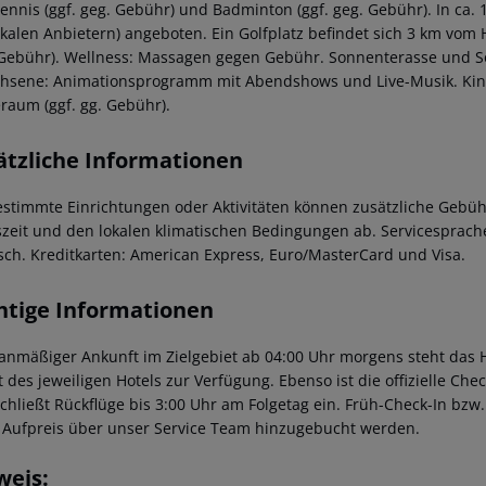
tennis (ggf. geg. Gebühr) und Badminton (ggf. geg. Gebühr). In ca
okalen Anbietern) angeboten. Ein Golfplatz befindet sich 3 km vom 
 Gebühr). Wellness: Massagen gegen Gebühr. Sonnenterasse und So
hsene: Animationsprogramm mit Abendshows und Live-Musik. Kind
eraum (ggf. gg. Gebühr).
ätzliche Informationen
estimmte Einrichtungen oder Aktivitäten können zusätzliche Gebüh
szeit und den lokalen klimatischen Bedingungen ab. Servicesprache
sch. Kreditkarten: American Express, Euro/MasterCard und Visa.
htige Informationen
lanmäßiger Ankunft im Zielgebiet ab 04:00 Uhr morgens steht das H
t des jeweiligen Hotels zur Verfügung. Ebenso ist die offizielle Ch
schließt Rückflüge bis 3:00 Uhr am Folgetag ein. Früh-Check-In bz
 Aufpreis über unser Service Team hinzugebucht werden.
weis: