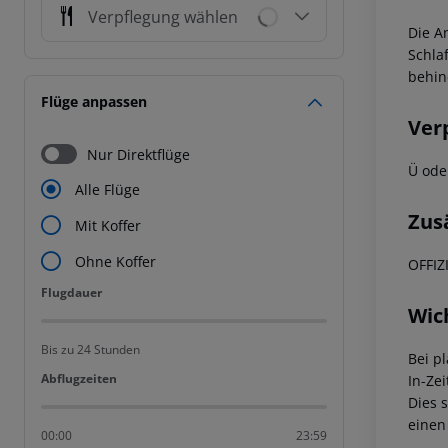
Verpflegung wählen
Die A
Schla
behin
Flüge anpassen
Ver
Nur Direktflüge
Ü ode
Alle Flüge
Zus
Mit Koffer
Ohne Koffer
OFFIZ
Flugdauer
Flugdauer
Wic
Bis zu 24 Stunden
Bei p
Abflugzeiten
Abflugzeiten
In-Zei
Dies 
einen
00:00
23:59