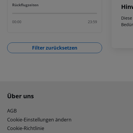
Rückflugzeiten
Rückflugzeiten
Hin
Diese
00:00
23:59
Bedür
Filter zurücksetzen
Footer
Footer navigation
Über uns
AGB
Cookie-Einstellungen ändern
Cookie-Richtlinie