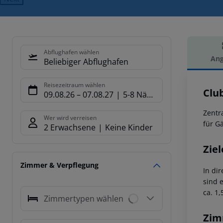
Abflughafen wählen
Ang
Beliebiger Abflughafen
Hot
Reisezeitraum wählen
Clu
09.08.26
–
07.08.27
5-8 Nächte
Zentr
Wer wird verreisen
für G
2 Erwachsene
Keine Kinder
Ziel
Zimmer & Verpflegung
In di
sind 
ca. 1,
Zimmertypen wählen
Zim