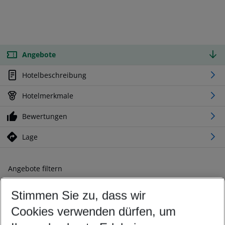
Angebote
Hotelbeschreibung
Hotelmerkmale
Bewertungen
Lage
Angebote filtern
Ändern Sie Ihre Kriterien nach Ihren Wünschen
Stimmen Sie zu, dass wir
Abflughafen wählen
Beliebiger Abflughafen
Cookies verwenden dürfen, um
Reisezeitraum wählen