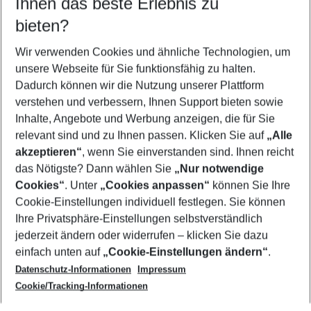
Ihnen das beste Erlebnis zu
10.08.26
–
08.08.27
5-8 Nächte
bieten?
Wer wird verreisen
2 Erwachsene
Keine Kinder
Wir verwenden Cookies und ähnliche Technologien, um
unsere Webseite für Sie funktionsfähig zu halten.
Mehr Filter anzeigen
Dadurch können wir die Nutzung unserer Plattform
verstehen und verbessern, Ihnen Support bieten sowie
Inhalte, Angebote und Werbung anzeigen, die für Sie
relevant sind und zu Ihnen passen. Klicken Sie auf
„Alle
akzeptieren“
, wenn Sie einverstanden sind. Ihnen reicht
das Nötigste? Dann wählen Sie
„Nur notwendige
Footer
Cookies“
. Unter
„Cookies anpassen“
können Sie Ihre
Footer navigation
Cookie-Einstellungen individuell festlegen. Sie können
Über uns
Ihre Privatsphäre-Einstellungen selbstverständlich
AGB
jederzeit ändern oder widerrufen – klicken Sie dazu
Service & Hilfe
Cookie-Einstellungen ändern
einfach unten auf
„Cookie-Einstellungen ändern“
.
Barrierefreies Reisen
Datenschutz-Informationen
Impressum
Cookie-Richtlinie
Folgen Sie uns
Check-in
Cookie/Tracking-Informationen
Datenschutz
FAQ
Impressum