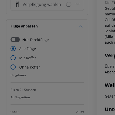
Die S
Verpflegung wählen
Gebüh
maxim
Gebüh
auf d
Flüge anpassen
Schla
(Mikr
Nur Direktflüge
auch 
Alle Flüge
Ver
Mit Koffer
Übern
Ohne Koffer
Abend
Flugdauer
Flugdauer
Wel
Bis zu 24 Stunden
Gegen
Abflugzeiten
Abflugzeiten
Unt
00:00
23:59