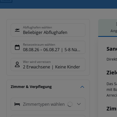
Abflughafen wählen
Ang
Beliebiger Abflughafen
Hot
Reisezeitraum wählen
San
08.08.26
–
06.08.27
5-8 Nächte
Direk
Wer wird verreisen
2 Erwachsene
Keine Kinder
Ziel
Das S
Zimmer & Verpflegung
mit B
Arrec
Zimmertypen wählen
Zim