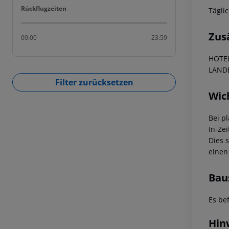
Rückflugzeiten
Rückflugzeiten
Tägli
Zus
00:00
23:59
HOTEL
LAND
Filter zurücksetzen
Wic
Bei p
In-Zei
Dies 
einen
Bau
Es be
Hin