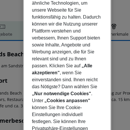
ähnliche Technologien, um
unsere Webseite für Sie
funktionsfähig zu halten. Dadurch
können wir die Nutzung unserer
Plattform verstehen und
ebote
Hotelbeschreibung
Hotelmerkmale
verbessern, Ihnen Support bieten
elbeschreibung
sowie Inhalte, Angebote und
Werbung anzeigen, die für Sie
ds Beach Resort
relevant sind und zu Ihnen
3
t am Sandstrand gelegen!
passen. Klicken Sie auf
„Alle
akzeptieren“
, wenn Sie
ort
einverstanden sind. Ihnen reicht
das Nötigste? Dann wählen Sie
ands Beach Resort in Costa Teguise bietet direkten Zugang zur P
„Nur notwendige Cookies“
.
ars, Restaurants und Geschäften entfernt. Das Hotel liegt ca. 15 k
Unter
„Cookies anpassen“
ife und ca. 3 km vom Golfplatz Costa Teguise entfernt.
können Sie Ihre Cookie-
Einstellungen individuell
merbeschreibung
festlegen. Sie können Ihre
Privatsphäre-Einstellungen