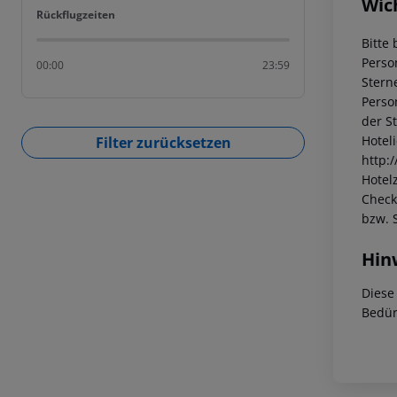
Wic
Rückflugzeiten
Rückflugzeiten
Bitte 
Perso
00:00
23:59
Stern
Perso
der S
Hotel
Filter zurücksetzen
http:
Hotelz
Check
bzw. 
Hin
Diese
Bedür