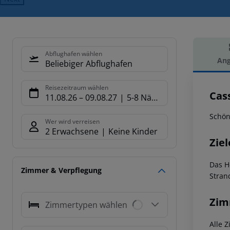
Abflughafen wählen
Ang
Beliebiger Abflughafen
Hot
Reisezeitraum wählen
Cas
11.08.26
–
09.08.27
5-8 Nächte
Schöne
Wer wird verreisen
2 Erwachsene
Keine Kinder
Ziel
Das H
Zimmer & Verpflegung
Stran
Zim
Zimmertypen wählen
Alle 