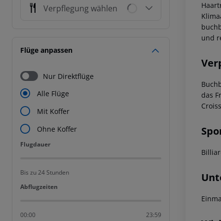
Haart
Verpflegung wählen
Klima
buchb
und r
Flüge anpassen
Ver
Nur Direktflüge
Buchb
Alle Flüge
das F
Croiss
Mit Koffer
Spo
Ohne Koffer
Flugdauer
Flugdauer
Billi
Bis zu 24 Stunden
Unt
Abflugzeiten
Abflugzeiten
Einma
00:00
23:59