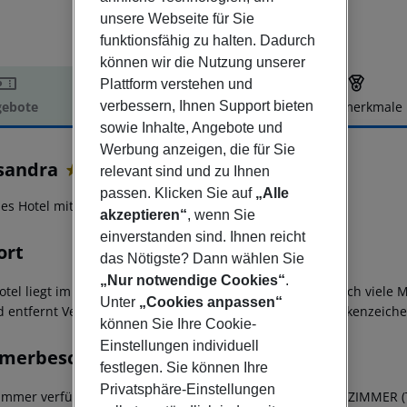
unsere Webseite für Sie
funktionsfähig zu halten. Dadurch
können wir die Nutzung unserer
Plattform verstehen und
verbessern, Ihnen Support bieten
ebote
Hotelbeschreibung
Hotelmerkmale
sowie Inhalte, Angebote und
elbeschreibung
Werbung anzeigen, die für Sie
sandra
relevant sind und zu Ihnen
3
passen. Klicken Sie auf
„Alle
s Hotel mit Pool in El Arenal.
akzeptieren“
, wenn Sie
einverstanden sind. Ihnen reicht
ort
das Nötigste? Dann wählen Sie
„Nur notwendige Cookies“
.
otel liegt im Epizentrum von El Arenal und bietet unendlich viele 
Unter
„Cookies anpassen“
d entfernt Vertrautheit und Behandlung sind unsere Markenzeiche
können Sie Ihre Cookie-
Einstellungen individuell
merbeschreibung
festlegen. Sie können Ihre
Privatsphäre-Einstellungen
Zimmer verfügen über WLAN. (gegen Gebühr).
Die DOPPELZIMMER (T