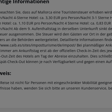
htige Informationen
beachten Sie, dass auf Mallorca eine Touristensteuer erhoben wird. 
n/Nacht 4-Sterne Hotel: ca. 3,30 EUR pro Person/Nacht 3-1 Sterne Ho
e Hotel: ca. 1,10 EUR pro Person/Nacht 4 Sterne Hotel: ca. 0,83 EUR
n/Nacht Ab dem 9. Aufenthaltstag in derselben Unterkunft sinkt de
teuer ausgenommen. Die Steuer wird den Gästen vor Ort in der ge
iers an die Behörden weitergeleitet. Detaillierte Informationen fi
//www.caib.es/sites/impostturisme/de/impost/ Bei planmäßiger Ank
immer am Ankunftstag erst ab der offiziellen Check-In-Zeit des jewe
-Out-Zeit des Hotels am Tag der Abreise einzuhalten. Dies schließt
Spät-Check-Out können je nach Verfügbarkeit und gegen einen Au
weis:
 Reise ist nicht für Personen mit eingeschränkter Mobilität geeign
fnisse haben, wenden Sie sich bitte an unseren Kundenservice, be