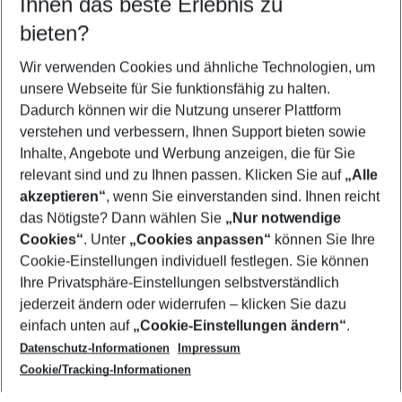
Ihnen das beste Erlebnis zu
10.08.26
–
08.08.27
5-8 Nächte
bieten?
Wer wird verreisen
2 Erwachsene
Keine Kinder
Wir verwenden Cookies und ähnliche Technologien, um
unsere Webseite für Sie funktionsfähig zu halten.
Mehr Filter anzeigen
Dadurch können wir die Nutzung unserer Plattform
verstehen und verbessern, Ihnen Support bieten sowie
Inhalte, Angebote und Werbung anzeigen, die für Sie
relevant sind und zu Ihnen passen. Klicken Sie auf
„Alle
akzeptieren“
, wenn Sie einverstanden sind. Ihnen reicht
das Nötigste? Dann wählen Sie
„Nur notwendige
Footer
Cookies“
. Unter
„Cookies anpassen“
können Sie Ihre
Footer navigation
Cookie-Einstellungen individuell festlegen. Sie können
Über uns
Ihre Privatsphäre-Einstellungen selbstverständlich
AGB
jederzeit ändern oder widerrufen – klicken Sie dazu
Service & Hilfe
Cookie-Einstellungen ändern
einfach unten auf
„Cookie-Einstellungen ändern“
.
Barrierefreies Reisen
Datenschutz-Informationen
Impressum
Cookie-Richtlinie
Folgen Sie uns
Check-in
Cookie/Tracking-Informationen
Datenschutz
FAQ
Impressum