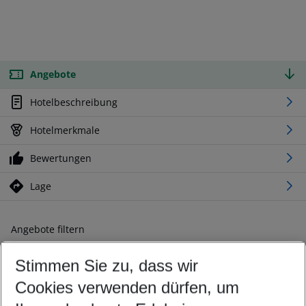
Angebote
Hotelbeschreibung
Hotelmerkmale
Bewertungen
Lage
Angebote filtern
Ändern Sie Ihre Kriterien nach Ihren Wünschen
Stimmen Sie zu, dass wir
Abflughafen wählen
Beliebiger Abflughafen
Cookies verwenden dürfen, um
Reisezeitraum wählen