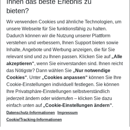
Ihnen das beste Erlebnis zu
07.08.26
–
05.08.27
5-8 Nächte
bieten?
Wer wird verreisen
2 Erwachsene
Keine Kinder
Wir verwenden Cookies und ähnliche Technologien, um
unsere Webseite für Sie funktionsfähig zu halten.
Mehr Filter anzeigen
Dadurch können wir die Nutzung unserer Plattform
verstehen und verbessern, Ihnen Support bieten sowie
Inhalte, Angebote und Werbung anzeigen, die für Sie
relevant sind und zu Ihnen passen. Klicken Sie auf
„Alle
akzeptieren“
, wenn Sie einverstanden sind. Ihnen reicht
das Nötigste? Dann wählen Sie
„Nur notwendige
Footer
Cookies“
. Unter
„Cookies anpassen“
können Sie Ihre
Footer navigation
Cookie-Einstellungen individuell festlegen. Sie können
Über uns
Ihre Privatsphäre-Einstellungen selbstverständlich
AGB
jederzeit ändern oder widerrufen – klicken Sie dazu
Service & Hilfe
Cookie-Einstellungen ändern
einfach unten auf
„Cookie-Einstellungen ändern“
.
Barrierefreies Reisen
Datenschutz-Informationen
Impressum
Cookie-Richtlinie
Folgen Sie uns
Check-in
Cookie/Tracking-Informationen
Datenschutz
FAQ
Impressum