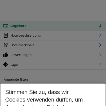
Angebote
Hotelbeschreibung
Hotelmerkmale
Bewertungen
Lage
Angebote filtern
Ändern Sie Ihre Kriterien nach Ihren Wünschen
Stimmen Sie zu, dass wir
Abflughafen wählen
Beliebiger Abflughafen
Cookies verwenden dürfen, um
Reisezeitraum wählen