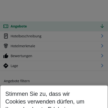
Angebote
Hotelbeschreibung
Hotelmerkmale
Bewertungen
Lage
Angebote filtern
Ändern Sie Ihre Kriterien nach Ihren Wünschen
Stimmen Sie zu, dass wir
Abflughafen wählen
Beliebiger Abflughafen
Cookies verwenden dürfen, um
Reisezeitraum wählen