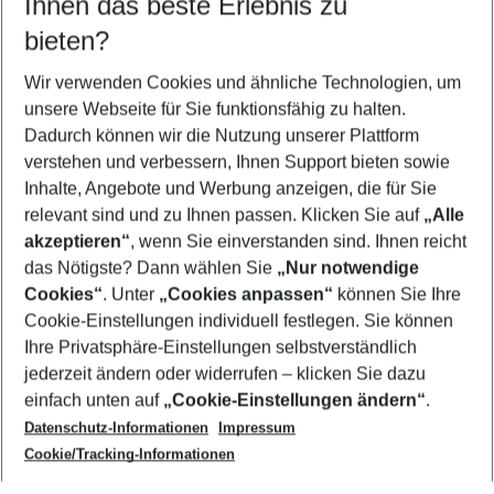
Ihnen das beste Erlebnis zu
10.08.26
–
08.08.27
5-8 Nächte
bieten?
Wer wird verreisen
2 Erwachsene
Keine Kinder
Wir verwenden Cookies und ähnliche Technologien, um
unsere Webseite für Sie funktionsfähig zu halten.
Mehr Filter anzeigen
Dadurch können wir die Nutzung unserer Plattform
verstehen und verbessern, Ihnen Support bieten sowie
Inhalte, Angebote und Werbung anzeigen, die für Sie
relevant sind und zu Ihnen passen. Klicken Sie auf
„Alle
akzeptieren“
, wenn Sie einverstanden sind. Ihnen reicht
das Nötigste? Dann wählen Sie
„Nur notwendige
Footer
Cookies“
. Unter
„Cookies anpassen“
können Sie Ihre
Footer navigation
Cookie-Einstellungen individuell festlegen. Sie können
Über uns
Ihre Privatsphäre-Einstellungen selbstverständlich
AGB
jederzeit ändern oder widerrufen – klicken Sie dazu
Service & Hilfe
Cookie-Einstellungen ändern
einfach unten auf
„Cookie-Einstellungen ändern“
.
Barrierefreies Reisen
Datenschutz-Informationen
Impressum
Cookie-Richtlinie
Folgen Sie uns
Check-in
Cookie/Tracking-Informationen
Datenschutz
FAQ
Impressum