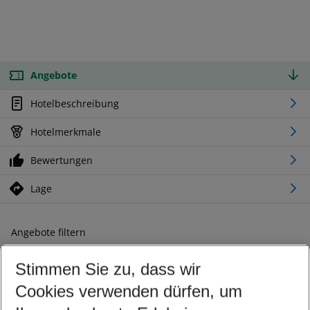
Angebote
Hotelbeschreibung
Hotelmerkmale
Bewertungen
Lage
Angebote filtern
Ändern Sie Ihre Kriterien nach Ihren Wünschen
Stimmen Sie zu, dass wir
Abflughafen wählen
Beliebiger Abflughafen
Cookies verwenden dürfen, um
Reisezeitraum wählen