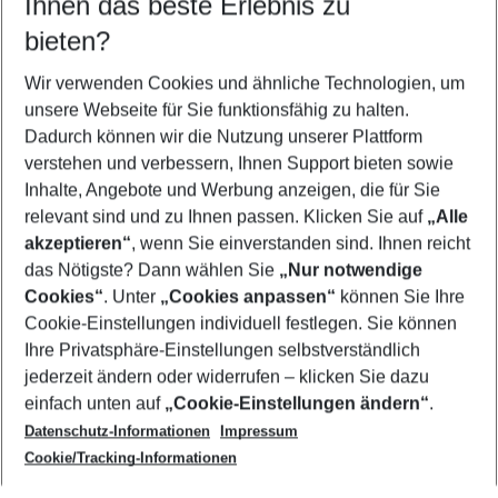
Ihnen das beste Erlebnis zu
10.08.26
–
08.08.27
5-8 Nächte
bieten?
Wer wird verreisen
2 Erwachsene
Keine Kinder
Wir verwenden Cookies und ähnliche Technologien, um
unsere Webseite für Sie funktionsfähig zu halten.
Mehr Filter anzeigen
Dadurch können wir die Nutzung unserer Plattform
verstehen und verbessern, Ihnen Support bieten sowie
Inhalte, Angebote und Werbung anzeigen, die für Sie
relevant sind und zu Ihnen passen. Klicken Sie auf
„Alle
akzeptieren“
, wenn Sie einverstanden sind. Ihnen reicht
das Nötigste? Dann wählen Sie
„Nur notwendige
Footer
Cookies“
. Unter
„Cookies anpassen“
können Sie Ihre
Footer navigation
Cookie-Einstellungen individuell festlegen. Sie können
Über uns
Ihre Privatsphäre-Einstellungen selbstverständlich
AGB
jederzeit ändern oder widerrufen – klicken Sie dazu
Service & Hilfe
Cookie-Einstellungen ändern
einfach unten auf
„Cookie-Einstellungen ändern“
.
Barrierefreies Reisen
Datenschutz-Informationen
Impressum
Cookie-Richtlinie
Folgen Sie uns
Check-in
Cookie/Tracking-Informationen
Datenschutz
FAQ
Impressum