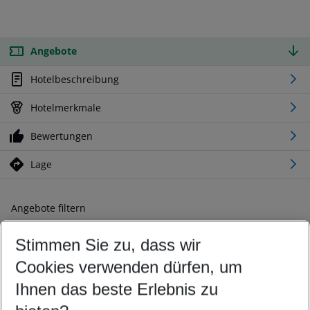
Angebote
Hotelbeschreibung
Hotelmerkmale
Bewertungen
Lage
Angebote filtern
Ändern Sie Ihre Kriterien nach Ihren Wünschen
Stimmen Sie zu, dass wir
Abflughafen wählen
Beliebiger Abflughafen
Cookies verwenden dürfen, um
Reisezeitraum wählen
Ihnen das beste Erlebnis zu
10.08.26
–
08.08.27
5-8 Nächte