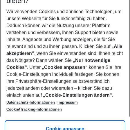
bieten?
Wer wird verreisen
2 Erwachsene
Keine Kinder
Wir verwenden Cookies und ähnliche Technologien, um
unsere Webseite für Sie funktionsfähig zu halten.
Mehr Filter anzeigen
Dadurch können wir die Nutzung unserer Plattform
verstehen und verbessern, Ihnen Support bieten sowie
Inhalte, Angebote und Werbung anzeigen, die für Sie
relevant sind und zu Ihnen passen. Klicken Sie auf
„Alle
akzeptieren“
, wenn Sie einverstanden sind. Ihnen reicht
das Nötigste? Dann wählen Sie
„Nur notwendige
Footer
Cookies“
. Unter
„Cookies anpassen“
können Sie Ihre
Footer navigation
Cookie-Einstellungen individuell festlegen. Sie können
Über uns
Ihre Privatsphäre-Einstellungen selbstverständlich
AGB
jederzeit ändern oder widerrufen – klicken Sie dazu
Service & Hilfe
Cookie-Einstellungen ändern
einfach unten auf
„Cookie-Einstellungen ändern“
.
Barrierefreies Reisen
Datenschutz-Informationen
Impressum
Cookie-Richtlinie
Folgen Sie uns
Check-in
Cookie/Tracking-Informationen
Datenschutz
FAQ
Impressum
Flugbeschränkungen
Hilfe & Kontakt
Cookie anpassen