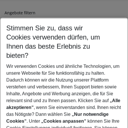
Angebote filtern
Ändern Sie Ihre Kriterien nach Ihren Wünschen
Stimmen Sie zu, dass wir
Abflughafen wählen
Beliebiger Abflughafen
Cookies verwenden dürfen, um
Reisezeitraum wählen
Ihnen das beste Erlebnis zu
09.08.26
–
07.08.27
5-8 Nächte
bieten?
Wer wird verreisen
2 Erwachsene
Keine Kinder
Wir verwenden Cookies und ähnliche Technologien, um
unsere Webseite für Sie funktionsfähig zu halten.
Mehr Filter anzeigen
Dadurch können wir die Nutzung unserer Plattform
verstehen und verbessern, Ihnen Support bieten sowie
Inhalte, Angebote und Werbung anzeigen, die für Sie
relevant sind und zu Ihnen passen. Klicken Sie auf
„Alle
akzeptieren“
, wenn Sie einverstanden sind. Ihnen reicht
das Nötigste? Dann wählen Sie
„Nur notwendige
Footer
Cookies“
. Unter
„Cookies anpassen“
können Sie Ihre
Footer navigation
Cookie-Einstellungen individuell festlegen. Sie können