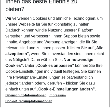
Ihnen das beste Erlebnis zu
09.08.26
–
07.08.27
5-8 Nächte
bieten?
Wer wird verreisen
2 Erwachsene
Keine Kinder
Wir verwenden Cookies und ähnliche Technologien, um
unsere Webseite für Sie funktionsfähig zu halten.
Mehr Filter anzeigen
Dadurch können wir die Nutzung unserer Plattform
verstehen und verbessern, Ihnen Support bieten sowie
Inhalte, Angebote und Werbung anzeigen, die für Sie
relevant sind und zu Ihnen passen. Klicken Sie auf
„Alle
akzeptieren“
, wenn Sie einverstanden sind. Ihnen reicht
das Nötigste? Dann wählen Sie
„Nur notwendige
Footer
Cookies“
. Unter
„Cookies anpassen“
können Sie Ihre
Footer navigation
Cookie-Einstellungen individuell festlegen. Sie können
Über uns
Ihre Privatsphäre-Einstellungen selbstverständlich
AGB
jederzeit ändern oder widerrufen – klicken Sie dazu
Service & Hilfe
Cookie-Einstellungen ändern
einfach unten auf
„Cookie-Einstellungen ändern“
.
Barrierefreies Reisen
Datenschutz-Informationen
Impressum
Cookie-Richtlinie
Folgen Sie uns
Check-in
Cookie/Tracking-Informationen
Datenschutz
FAQ
Impressum