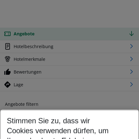
Angebote
Hotelbeschreibung
Hotelmerkmale
Bewertungen
Lage
Angebote filtern
Ändern Sie Ihre Kriterien nach Ihren Wünschen
Stimmen Sie zu, dass wir
Abflughafen wählen
Beliebiger Abflughafen
Cookies verwenden dürfen, um
Reisezeitraum wählen