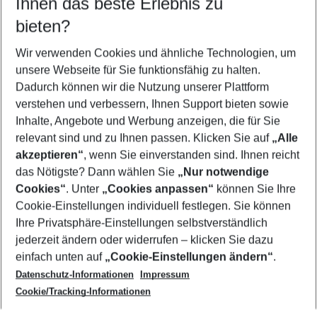
Ihnen das beste Erlebnis zu
09.08.26
–
07.08.27
5-8 Nächte
bieten?
Wer wird verreisen
2 Erwachsene
Keine Kinder
Wir verwenden Cookies und ähnliche Technologien, um
unsere Webseite für Sie funktionsfähig zu halten.
Mehr Filter anzeigen
Dadurch können wir die Nutzung unserer Plattform
verstehen und verbessern, Ihnen Support bieten sowie
Inhalte, Angebote und Werbung anzeigen, die für Sie
relevant sind und zu Ihnen passen. Klicken Sie auf
„Alle
akzeptieren“
, wenn Sie einverstanden sind. Ihnen reicht
das Nötigste? Dann wählen Sie
„Nur notwendige
Footer
Cookies“
. Unter
„Cookies anpassen“
können Sie Ihre
Footer navigation
Cookie-Einstellungen individuell festlegen. Sie können
Über uns
Ihre Privatsphäre-Einstellungen selbstverständlich
AGB
jederzeit ändern oder widerrufen – klicken Sie dazu
Service & Hilfe
Cookie-Einstellungen ändern
einfach unten auf
„Cookie-Einstellungen ändern“
.
Barrierefreies Reisen
Datenschutz-Informationen
Impressum
Cookie-Richtlinie
Folgen Sie uns
Check-in
Cookie/Tracking-Informationen
Datenschutz
FAQ
Impressum