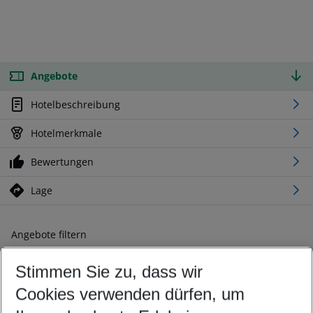
Angebote
Hotelbeschreibung
Hotelmerkmale
Bewertungen
Lage
Angebote filtern
Ändern Sie Ihre Kriterien nach Ihren Wünschen
Stimmen Sie zu, dass wir
Abflughafen wählen
Beliebiger Abflughafen
Cookies verwenden dürfen, um
Reisezeitraum wählen