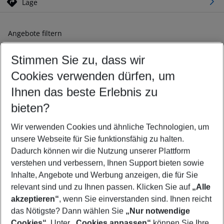
Lage
Angebote filtern
Ändern Sie Ihre Kriterien nach Ihren Wünschen
Stimmen Sie zu, dass wir
Abflughafen wählen
Beliebiger Abflughafen
Cookies verwenden dürfen, um
Reisezeitraum wählen
Ihnen das beste Erlebnis zu
09.08.26
–
07.08.27
5-8 Nächte
bieten?
Wer wird verreisen
2 Erwachsene
Keine Kinder
Wir verwenden Cookies und ähnliche Technologien, um
unsere Webseite für Sie funktionsfähig zu halten.
Mehr Filter anzeigen
Dadurch können wir die Nutzung unserer Plattform
verstehen und verbessern, Ihnen Support bieten sowie
Inhalte, Angebote und Werbung anzeigen, die für Sie
relevant sind und zu Ihnen passen. Klicken Sie auf
„Alle
akzeptieren“
, wenn Sie einverstanden sind. Ihnen reicht
das Nötigste? Dann wählen Sie
„Nur notwendige
Footer
Cookies“
. Unter
„Cookies anpassen“
können Sie Ihre